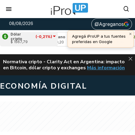
08/08/2026
Agreganos
library_add
×
Dólar
Agregá iProUP a tus fuentes
(-0,21%)
,48%)
Cardano
(-1,00%)
Avalanche
(2,21
cripto
preferidas en Google
$ 1567,79
u$s 0,20
u$s 6,55
ALERTA
Normativa cripto - Clarity Act en Argentina: impacto
en Bitcoin, dólar cripto y exchanges
Más información
CLARITY ACT EN AR
ECONOMÍA DIGITAL