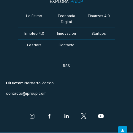
EXPLORÁ
iProUP
Lo último
Economía
Finanzas 4.0
Digital
Empleo 4.0
Innovación
Startups
Leaders
Contacto
RSS
Director:
Norberto Zocco
contacto@iproup.com