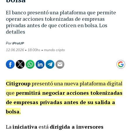
El banco presentó una plataforma que permite
operar acciones tokenizadas de empresas
privadas antes de que coticen en bolsa. Los
detalles
Por
iProUP
12.06.2026 • 18:00hs • mundo cripto
Citigroup
presentó una nueva plataforma digital
que
permitirá negociar acciones tokenizadas
de empresas privadas antes de su salida a
bolsa
.
La
iniciativa
está
dirigida a inversores