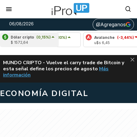
06/08/2026
Agreganos
library_add
Dólar cripto
(0,15%)
Cardano
(5,93%)
Avalanche
(-3,44%)
$ 1572,64
u$s 0,20
u$s 6,45
ALERTA
MUNDO CRIPTO - Vuelve el carry trade de Bitcoin y
esta señal define los precios de agosto
Más
VUELVE EL CAR
información
ECONOMÍA DIGITAL