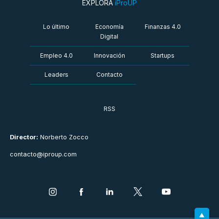
EXPLORÁ
iProUP
Lo último
Economía
Finanzas 4.0
Digital
Empleo 4.0
Innovación
Startups
Leaders
Contacto
RSS
Director:
Norberto Zocco
contacto@iproup.com