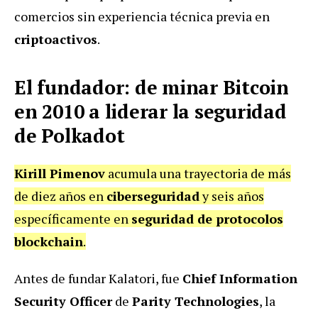
comercios sin experiencia técnica previa en
criptoactivos
.
El fundador: de minar Bitcoin
en 2010 a liderar la seguridad
de Polkadot
Kirill Pimenov
acumula una trayectoria de más
de diez años en
ciberseguridad
y seis años
específicamente en
seguridad de protocolos
blockchain
.
Antes de fundar Kalatori, fue
Chief Information
Security Officer
de
Parity Technologies
, la