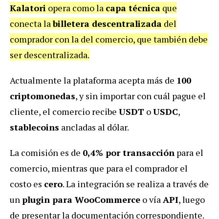
Kalatori
opera como la
capa técnica
que
conecta la
billetera descentralizada
del
comprador con la del comercio, que también debe
ser descentralizada.
Actualmente la plataforma acepta más de
100
criptomonedas
, y sin importar con cuál pague el
cliente, el comercio recibe
USDT
o
USDC
,
stablecoins
ancladas al dólar.
La comisión es de
0,4% por transacción
para el
comercio, mientras que para el comprador el
costo es
cero
. La integración se realiza a través de
un
plugin para WooCommerce
o vía
API
, luego
de presentar la documentación correspondiente.