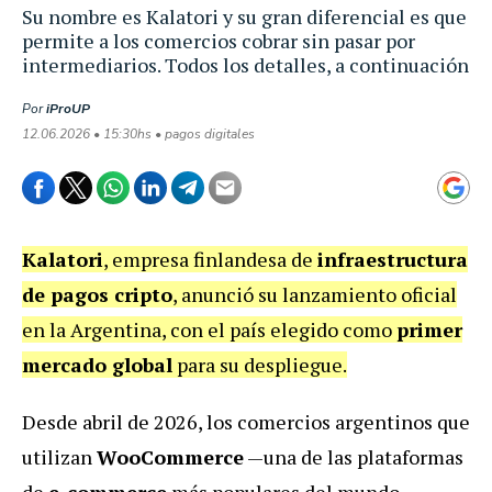
Su nombre es Kalatori y su gran diferencial es que
permite a los comercios cobrar sin pasar por
intermediarios. Todos los detalles, a continuación
Por
iProUP
12.06.2026 • 15:30hs • pagos digitales
Kalatori
, empresa finlandesa de
infraestructura
de pagos cripto
, anunció su lanzamiento oficial
en la Argentina, con el país elegido como
primer
mercado global
para su despliegue.
Desde abril de 2026, los comercios argentinos que
utilizan
WooCommerce
—una de las plataformas
de
e-commerce
más populares del mundo—