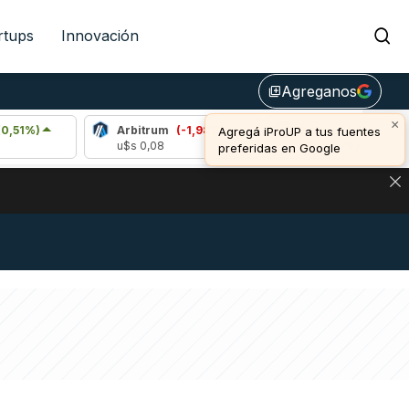
rtups
Innovación
Agreganos
library_add
×
Arbitrum
(-1,98%)
Bitcoin
(-0,33%)
Agregá iProUP a tus fuentes
u$s 0,08
u$s 64.797,00
preferidas en Google
NA: IMPACTO EN BITCOIN, DÓLAR CRIPTO Y EXCHANGES