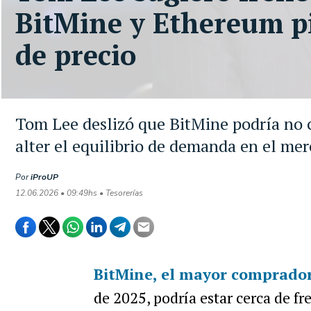
BitMine y Ethereum pi
de precio
Tom Lee deslizó que BitMine podría no 
alter el equilibrio de demanda en el mer
Por
iProUP
12.06.2026 • 09:49hs • Tesorerías
BitMine, el mayor comprador
de 2025, podría estar cerca de fr