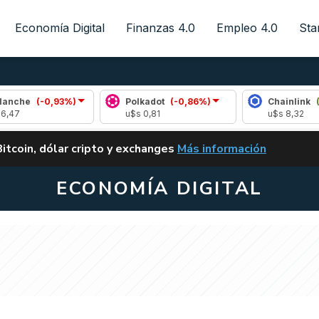
Economía Digital
Finanzas 4.0
Empleo 4.0
Sta
(-0,93%)
Polkadot
(-0,86%)
Chainlink
(0,51%)
u$s 0,81
u$s 8,32
ALERTA
Bitcoin, dólar cripto y exchanges
Más información
CLARITY ACT EN ARGENTI
ECONOMÍA DIGITAL