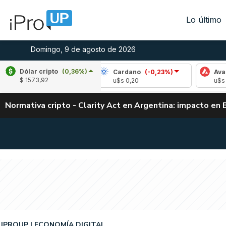
Lo último
Domingo, 9 de agosto de 2026
Dólar cripto
(0,36%)
le
(-0,37%)
Cardano
(-0,23%)
Avalanche
$ 1573,92
1,03
u$s 0,20
u$s 6,47
Normativa cripto - Clarity Act en Argentina: impacto en 
IPROUP
ECONOMÍA DIGITAL