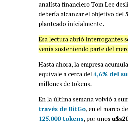
analista financiero Tom Lee des
debería alcanzar el objetivo del
planteado inicialmente.
Esa lectura abrió interrogantes 
venía sosteniendo parte del mer
Hasta ahora, la empresa acumul
equivale a cerca del
4,6% del su
millones de tokens.
En la última semana volvió a su
través de BitGo
, en el marco d
125.000 tokens
, por unos
u$s20