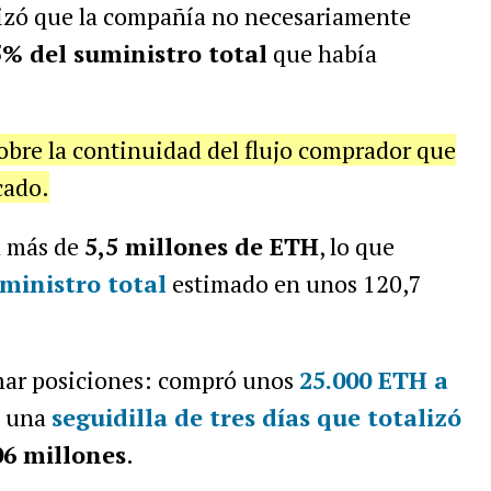
lizó que la compañía no necesariamente
5% del suministro total
que había
sobre la continuidad del flujo comprador que
cado.
a más de
5,5 millones de ETH
, lo que
ministro total
estimado en unos 120,7
mar posiciones: compró unos
25.000 ETH a
e una
seguidilla de tres días que totalizó
6 millones
.