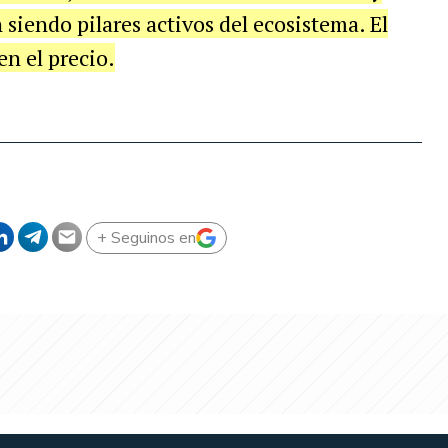
siendo pilares activos del ecosistema. El
en el precio.
+ Seguinos en