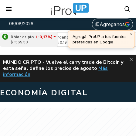
06/08/2026
Agreganos
library_add
×
Agregá iProUP a tus fuentes
Dólar cripto
(-0,17%)
(-1,59%)
Cardano
(-2,63%)
Avalanche
(0,
preferidas en Google
$ 1569,50
u$s 0,19
u$s 6,69
ALERTA
MUNDO CRIPTO - Vuelve el carry trade de Bitcoin y
esta señal define los precios de agosto
Más
VUELVE EL CAR
información
ECONOMÍA DIGITAL