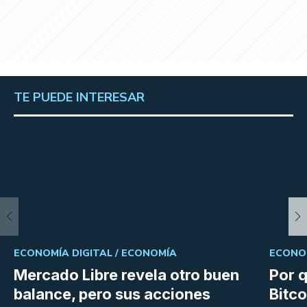
TE PUEDE INTERESAR
ECONOMÍA DIGITAL /
ECONOMÍA
ECONOM
Mercado Libre revela otro buen
Por q
balance, pero sus acciones
Bitco