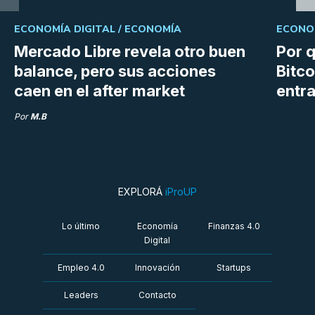
ECONOMÍA DIGITAL /
ECONOMÍA
ECONOM
Mercado Libre revela otro buen
Por q
balance, pero sus acciones
Bitco
caen en el after market
entra
Por
M.B
EXPLORÁ
iProUP
Lo último
Economía
Finanzas 4.0
Digital
Empleo 4.0
Innovación
Startups
Leaders
Contacto