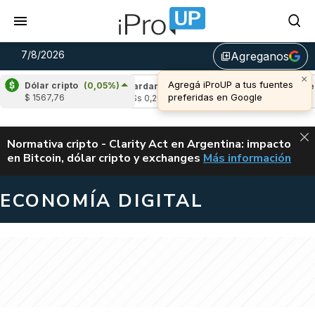
7/8/2026
Agreganos
library_add
×
Agregá iProUP a tus fuentes
Dólar cripto
(0,05%)
(-2,82%)
Cardano
(-3,98%)
Avalanche
(-1
preferidas en Google
$ 1567,76
u$s 0,20
u$s 6,38
ALERTA
Normativa cripto - Clarity Act en Argentina: impacto
en Bitcoin, dólar cripto y exchanges
Más información
CLARITY ACT EN AR
ECONOMÍA DIGITAL