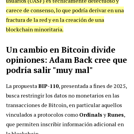
usuarios (UASF) es técnicamente defectuoso y
carece de consenso, lo que podría derivar en una
fractura de la red y en la creación de una
blockchain minoritaria.
Un cambio en Bitcoin divide
opiniones: Adam Back cree que
podría salir "muy mal"
La propuesta
BIP-110
, presentada a fines de 2025,
busca restringir los datos no monetarios en las
transacciones de Bitcoin, en particular aquellos
vinculados a protocolos como
Ordinals
y
Runes
,
que permiten inscribir información adicional en
la blockchain.