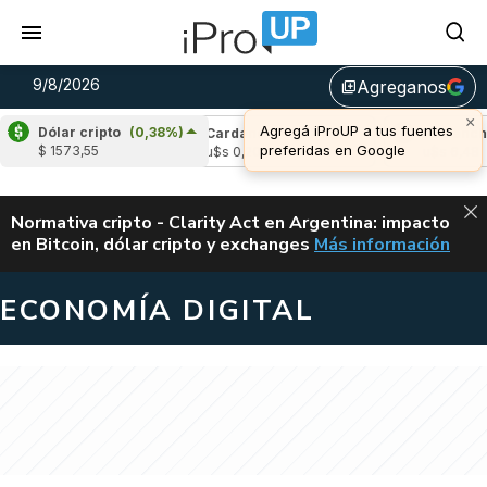
9/8/2026
Agreganos
library_add
×
Agregá iProUP a tus fuentes
Dólar cripto
(0,38%)
(0,10%)
Cardano
(-0,02%)
Avalanche
(-
preferidas en Google
$ 1573,55
4
u$s 0,20
u$s 6,48
ALERTA
Normativa cripto - Clarity Act en Argentina: impacto
en Bitcoin, dólar cripto y exchanges
Más información
CLARITY ACT EN AR
ECONOMÍA DIGITAL