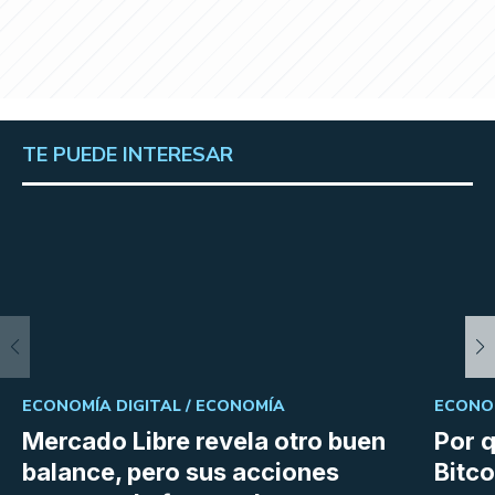
TE PUEDE INTERESAR
ECONOMÍA DIGITAL /
ECONOMÍA
ECONOM
Mercado Libre revela otro buen
Por q
balance, pero sus acciones
Bitco