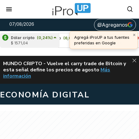
07/08/2026
Agreganos
library_add
×
Agregá iProUP a tus fuentes
Dólar cripto
(0,24%)
6%)
Cardano
(6,06%)
Avalanche
(-2,94%)
preferidas en Google
$ 1571,04
u$s 0,20
u$s 6,44
ALERTA
MUNDO CRIPTO - Vuelve el carry trade de Bitcoin y
esta señal define los precios de agosto
Más
VUELVE EL CAR
información
ECONOMÍA DIGITAL