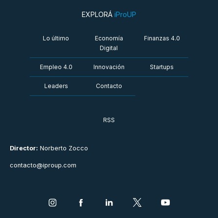
EXPLORÁ
iProUP
Lo último
Economía
Finanzas 4.0
Digital
Empleo 4.0
Innovación
Startups
Leaders
Contacto
RSS
Director:
Norberto Zocco
contacto@iproup.com