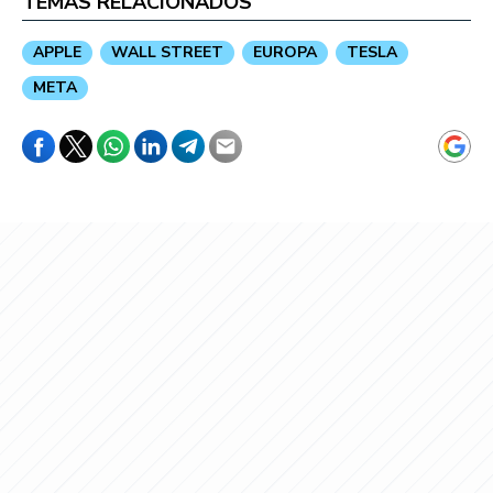
TEMAS RELACIONADOS
APPLE
WALL STREET
EUROPA
TESLA
META