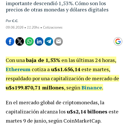
importante descendió 1,53%. Cómo son los
precios de otras monedas y dólares digitales
Por
C.C.
09.06.2026 • 11:20hs • Cotizaciones
Con una
baja de 1,53%
en las últimas 24 horas,
Ethereum
cotiza a
u$s1.656,14
este martes,
respaldado por una capitalización de mercado de
u$s199.870,71 millones
, según
Binance
.
En el mercado global de criptomonedas, la
capitalización alcanza los
u$s2,14 billones
este
martes 9 de junio, según CoinMarketCap.