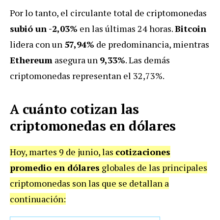
Por lo tanto, el circulante total de criptomonedas
subió un -2,03%
en las últimas 24 horas.
Bitcoin
lidera con un
57,94%
de predominancia, mientras
Ethereum
asegura un
9,33%
. Las demás
criptomonedas representan el 32,73%.
A cuánto cotizan las
criptomonedas en dólares
Hoy, martes 9 de junio, las
cotizaciones
promedio en dólares
globales de las principales
criptomonedas son las que se detallan a
continuación: