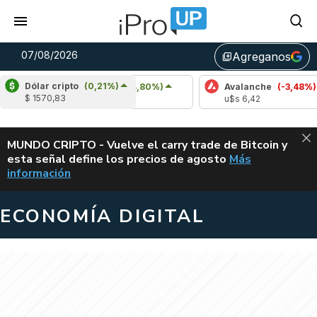
07/08/2026
Agreganos
library_add
Dólar cripto
(0,21%)
Cardano
(4,80%)
Avalanche
(-3,48%)
$ 1570,83
u$s 0,20
u$s 6,42
ALERTA
MUNDO CRIPTO - Vuelve el carry trade de Bitcoin y
esta señal define los precios de agosto
Más
VUELVE EL CAR
información
ECONOMÍA DIGITAL