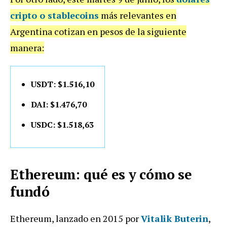
cripto o stablecoins
más relevantes en
Argentina cotizan en pesos de la siguiente
manera:
USDT: $1.516,10
DAI: $1.476,70
USDC: $1.518,63
Ethereum: qué es y cómo se
fundó
Ethereum, lanzado en 2015 por
Vitalik Buterin
,