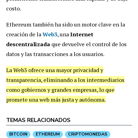
costo.
Ethereum también ha sido un motor clave en la
creación de la
Web3
, una
Internet
descentralizada
que devuelve el control de los
datos y las transacciones a los usuarios.
La Web3 ofrece una mayor privacidad y
transparencia, eliminando a los intermediarios
como gobiernos y grandes empresas, lo que
promete una web más justa y autónoma.
TEMAS RELACIONADOS
BITCOIN
ETHEREUM
CRIPTOMONEDAS