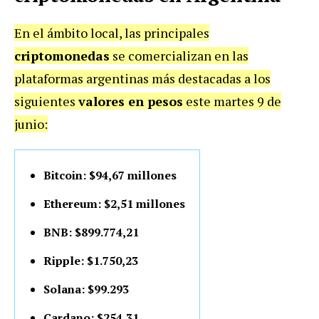
En el ámbito local, las principales
criptomonedas
se comercializan en las
plataformas argentinas más destacadas a los
siguientes
valores en pesos
este martes 9 de
junio:
Bitcoin: $94,67 millones
Ethereum: $2,51 millones
BNB: $899.774,21
Ripple: $1.750,23
Solana: $99.293
Cardano: $254,31