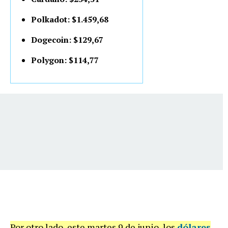
Polkadot: $1.459,68
Dogecoin: $129,67
Polygon: $114,77
Por otro lado, este martes 9 de junio, los
dólares