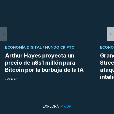
ECONOMÍA DIGITAL /
MUNDO CRIPTO
ECONOM
Arthur Hayes proyecta un
Gran
precio de u$s1 millón para
Stree
Bitcoin por la burbuja de la IA
ataq
intel
Por
B.D.
EXPLORÁ
iProUP