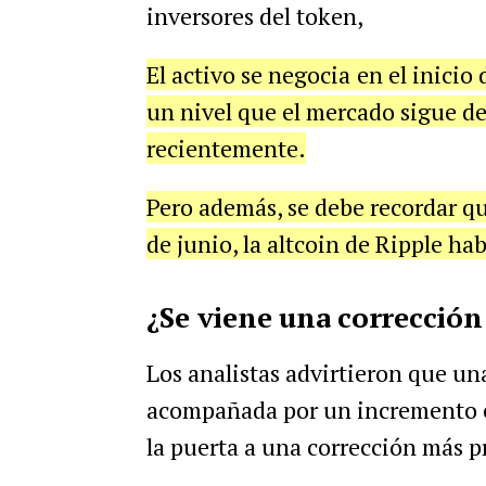
inversores del token,
El activo se negocia
en el inicio
un nivel que el mercado sigue de
recientemente.
Pero además, se debe recordar qu
de junio, la altcoin de Ripple ha
¿Se viene una correcció
Los analistas advirtieron que un
acompañada por un incremento en
la puerta a una corrección más 