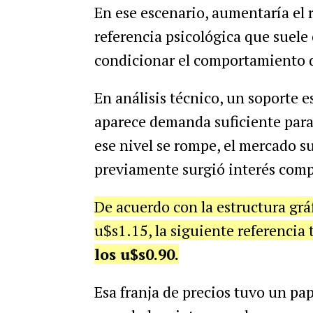
En ese escenario, aumentaría el 
referencia psicológica que suele 
condicionar el comportamiento 
En análisis técnico, un soporte 
aparece demanda suficiente para
ese nivel se rompe, el mercado s
previamente surgió interés comp
De acuerdo con la estructura grá
u$s1.15, la siguiente referencia 
los u$s0.90.
Esa franja de precios tuvo un p