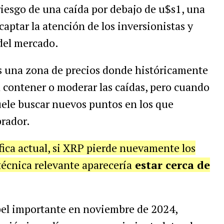
riesgo de una caída por debajo de u$s1, una
captar la atención de los inversionistas y
del mercado.
es una zona de precios donde históricamente
 contener o moderar las caídas, pero cuando
uele buscar nuevos puntos en los que
rador.
fica actual, si XRP pierde nuevamente los
técnica relevante aparecería
estar cerca de
apel importante en noviembre de 2024,