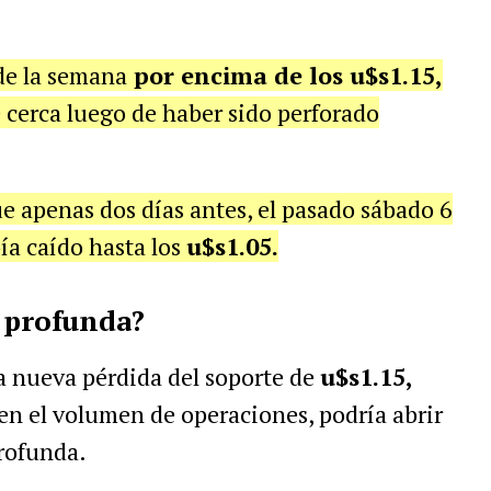
 de la semana
por encima de los u$s1.15,
 cerca luego de haber sido perforado
e apenas dos días antes, el pasado sábado 6
bía caído hasta los
u$s1.05.
n profunda?
a nueva pérdida del soporte de
u$s1.15,
 el volumen de operaciones, podría abrir
profunda.