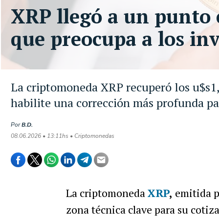
XRP llegó a un punto c
que preocupa a los in
La criptomoneda XRP recuperó los u$s1,
habilite una corrección más profunda pa
Por
B.D.
08.06.2026 • 13:11hs • Criptomonedas
La criptomoneda
XRP
,
emitida p
zona técnica clave para su cotiza