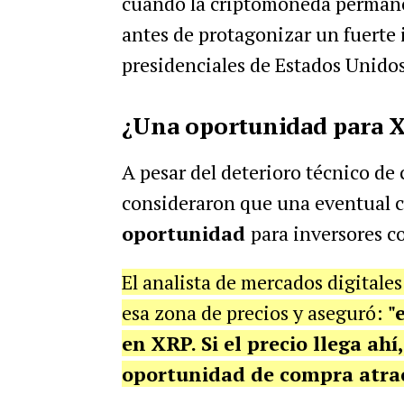
cuando la criptomoneda permane
antes de protagonizar un fuerte i
presidenciales de Estados Unidos
¿Una oportunidad para 
A pesar del deterioro técnico de 
consideraron que una eventual 
oportunidad
para inversores c
El analista de mercados digitale
esa zona de precios y aseguró:
"
en XRP. Si el precio llega ah
oportunidad de compra atract