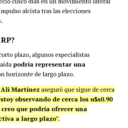
ció cinco días en un movimiento lateral
mpulso alcista tras las elecciones
.
XRP?
corto plazo, algunos especialistas
caída
podría representar una
on horizonte de largo plazo.
s
Ali Martínez
aseguró que sigue de cerca
estoy observando de cerca los u$s0.90
í, creo que podría ofrecer una
iva a largo plazo".