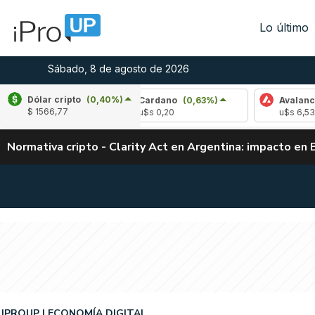
Lo último
Sábado, 8 de agosto de 2026
Dólar cripto
(0,40%)
,23%)
Cardano
(0,63%)
Avalanche
(0,52
$ 1566,77
u$s 0,20
u$s 6,53
Normativa cripto - Clarity Act en Argentina: impacto en 
IPROUP
ECONOMÍA DIGITAL