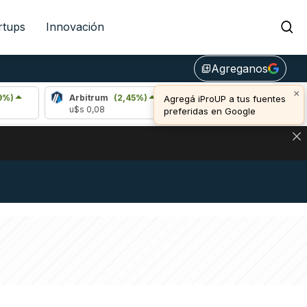
rtups
Innovación
Agreganos
library_add
×
Arbitrum
(2,45%)
Bitcoin
(0,27%)
E
Agregá iProUP a tus fuentes
u$s 0,08
u$s 65.000,00
u
preferidas en Google
NA: IMPACTO EN BITCOIN, DÓLAR CRIPTO Y EXCHANGES