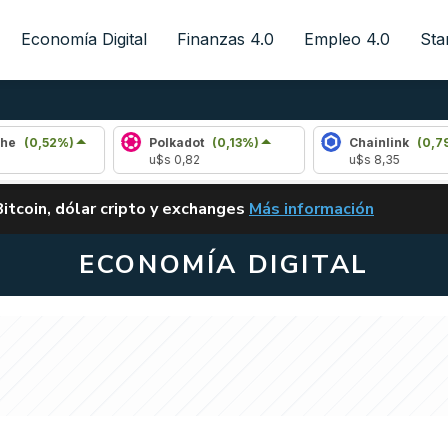
Economía Digital
Finanzas 4.0
Empleo 4.0
Sta
%)
Polkadot
(0,13%)
Chainlink
(0,79%)
u$s 0,82
u$s 8,35
ALERTA
Bitcoin, dólar cripto y exchanges
Más información
CLARITY ACT EN ARGENTI
ECONOMÍA DIGITAL