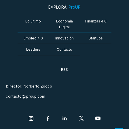
EXPLORÁ
iProUP
Lo último
Economía
Finanzas 4.0
Digital
Empleo 4.0
Innovación
Startups
Leaders
Contacto
RSS
Director:
Norberto Zocco
contacto@iproup.com