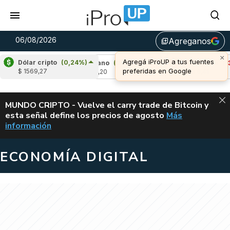
06/08/2026
Agreganos
library_add
×
Agregá iProUP a tus fuentes
Dólar cripto
(0,24%)
,75%)
Cardano
(2,72%)
Avalanche
(-3,20
preferidas en Google
$ 1569,27
u$s 0,20
u$s 6,41
ALERTA
MUNDO CRIPTO - Vuelve el carry trade de Bitcoin y
esta señal define los precios de agosto
Más
VUELVE EL CAR
información
ECONOMÍA DIGITAL