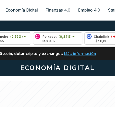
Economía Digital
Finanzas 4.0
Empleo 4.0
Sta
,52%)
Polkadot
(0,84%)
Chainlink
(-0,60%)
u$s 0,82
u$s 8,19
ALERTA
Bitcoin, dólar cripto y exchanges
Más información
CLARITY ACT EN ARGENTI
ECONOMÍA DIGITAL