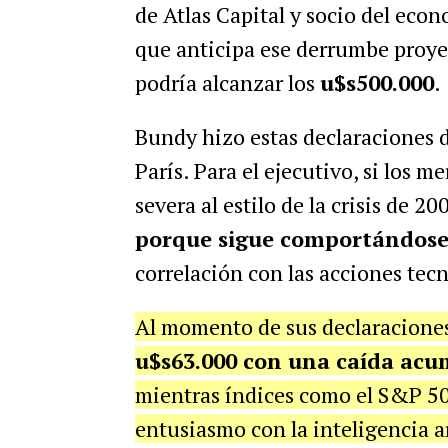
de Atlas Capital y socio del eco
que anticipa ese derrumbe proyec
podría alcanzar los
u$s500.000
.
Bundy hizo estas declaraciones 
París. Para el ejecutivo, si los 
severa al estilo de la crisis de 20
porque sigue comportándose 
correlación con las acciones tec
Al momento de sus declaraciones
u$s63.000 con una caída acu
mientras índices como el S&P 50
entusiasmo con la inteligencia art