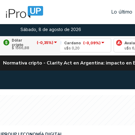
Lo último
Sábado, 8 de agosto de 2026
Dólar
(-0,35%)
(-0,57%)
Cardano
(-0,09%)
Avalanche
(2
cripto
$ 1566,88
3
u$s 0,20
u$s 6,55
Normativa cripto - Clarity Act en Argentina: impacto en 
IPROUP
ECONOMÍA DIGITAL