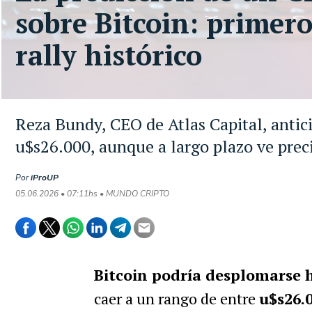
sobre Bitcoin: primer
rally histórico
Reza Bundy, CEO de Atlas Capital, antic
u$s26.000, aunque a largo plazo ve prec
Por
iProUP
05.06.2026 • 07:11hs • MUNDO CRIPTO
Bitcoin podría desplomarse 
caer a un rango de entre
u$s26.0