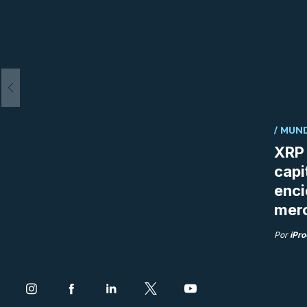
/
MUND
XRP 
capi
enci
merc
Por
iPr