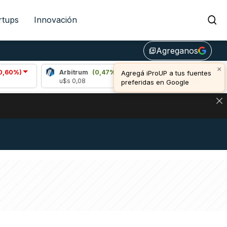
rtups
Innovación
Agreganos
library_add
×
Arbitrum
(0,47%)
Bitcoin
(0,82%)
Agregá iProUP a tus fuentes
u$s 0,08
u$s 64.888,00
preferidas en Google
NA: IMPACTO EN BITCOIN, DÓLAR CRIPTO Y EXCHANGES