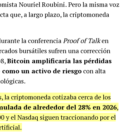
nomista Nouriel Roubini. Pero la misma voz
ta que, a largo plazo, la criptomoneda
durante la conferencia
Proof of Talk
en
mercados bursátiles sufren una corrección
08,
Bitcoin amplificaría las pérdidas
como un activo de riesgo
con alta
nológicas.
, la criptomoneda cotizaba cerca de los
mulada de alrededor del 28% en 2026
,
0 y el Nasdaq siguen traccionando por el
ificial.