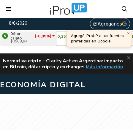
8/8/2026
Agreganos
library_add
Dólar
(-0,39%)
Cardano
(0,25%)
Avalanche
(2,74%)
cripto
$ 1568,94
u$s 0,20
u$s 6,54
ALERTA
Normativa cripto - Clarity Act en Argentina: impacto
en Bitcoin, dólar cripto y exchanges
Más información
CLARITY ACT EN AR
ECONOMÍA DIGITAL