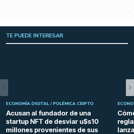
TE PUEDE INTERESAR
ECONOMÍA DIGITAL /
POLÉMICA CRIPTO
ECONOM
Acusan al fundador de una
Cómo
startup NFT de desviar u$s10
regl
millones provenientes de sus
lanza