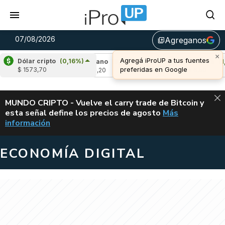
07/08/2026
Agreganos
library_add
×
Agregá iProUP a tus fuentes
Dólar cripto
(0,16%)
0,75%)
Cardano
(5,49%)
Avalanche
(1,22
preferidas en Google
$ 1573,70
u$s 0,20
u$s 6,50
ALERTA
MUNDO CRIPTO - Vuelve el carry trade de Bitcoin y
esta señal define los precios de agosto
Más
VUELVE EL CAR
información
ECONOMÍA DIGITAL