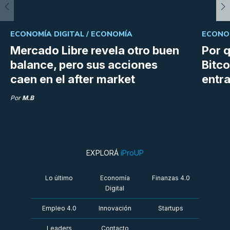
ECONOMÍA DIGITAL /
ECONOMÍA
ECONOM
Mercado Libre revela otro buen
Por q
balance, pero sus acciones
Bitco
caen en el after market
entra
Por
M.B
EXPLORÁ
iProUP
Lo último
Economía
Finanzas 4.0
Digital
Empleo 4.0
Innovación
Startups
Leaders
Contacto