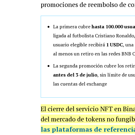
promociones de reembolso de co
La primera cubre
hasta 100.000 usua
ligada al futbolista Cristiano Ronald
usuario elegible recibirá
1 USDC
, una
al menos un retiro en las redes BNB 
La segunda promoción cubre los retir
antes del 3 de julio
, sin límite de u
las cuentas del exchange
El cierre del servicio NFT en Bi
del mercado de tokens no fungibl
las plataformas de referenci