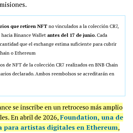
misiones.
rios que retiren NFT
no vinculados a la colección CR7,
o, hacia Binance Wallet
antes del 17 de junio
. Cada
 cantidad que el exchange estima suficiente para cubrir
Chain o Ethereum
os de NFT de la colección CR7 realizados en BNB Chain
suarios declarado. Ambos reembolsos se acreditarán en
nance se inscribe en un retroceso más amplio
es. En abril de 2026,
Foundation, una de
a para artistas digitales en Ethereum
,