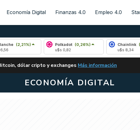
Economía Digital
Finanzas 4.0
Empleo 4.0
Sta
2,21%)
Polkadot
(0,26%)
Chainlink
(1,25%)
u$s 0,82
u$s 8,34
ALERTA
Bitcoin, dólar cripto y exchanges
Más información
CLARITY ACT EN ARGENTI
ECONOMÍA DIGITAL