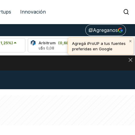
rtups
Innovación
Agreganos
library_add
×
Arbitrum
(0,68%)
Bitcoin
(-0,06%)
Agregá iProUP a tus fuentes
u$s 0,08
u$s 64.941,00
preferidas en Google
NA: IMPACTO EN BITCOIN, DÓLAR CRIPTO Y EXCHANGES