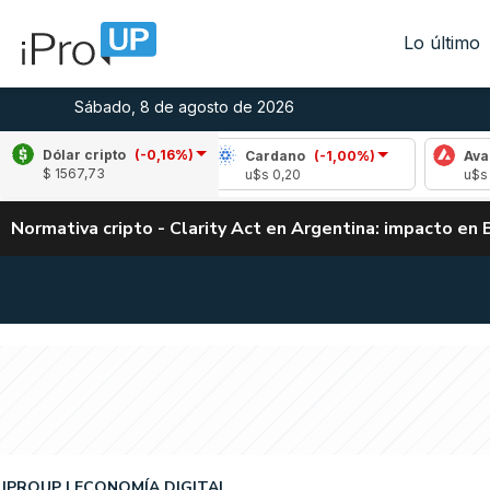
Lo último
Sábado, 8 de agosto de 2026
Dólar cripto
(-0,16%)
e
(0,48%)
Cardano
(-1,00%)
Avalanche
(
$ 1567,73
,04
u$s 0,20
u$s 6,56
Normativa cripto - Clarity Act en Argentina: impacto en 
IPROUP
ECONOMÍA DIGITAL