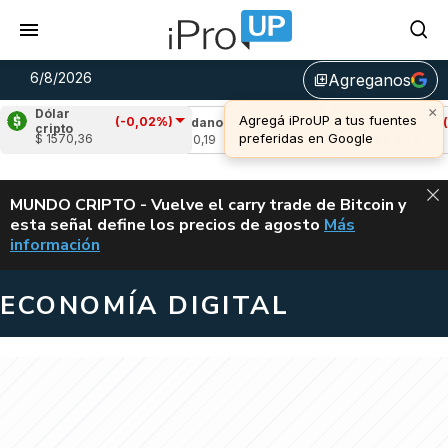
6/8/2026
Agreganos
library_add
×
Dólar
Agregá iProUP a tus fuentes
(-0,02%)
-1,77%)
Cardano
(-3,49%)
Avalanche
(-4,
cripto
preferidas en Google
$ 1570,36
u$s 0,19
u$s 6,42
ALERTA
MUNDO CRIPTO - Vuelve el carry trade de Bitcoin y
esta señal define los precios de agosto
Más
VUELVE EL CAR
información
ECONOMÍA DIGITAL