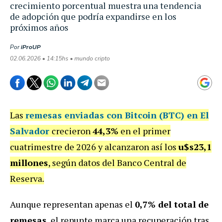
crecimiento porcentual muestra una tendencia
de adopción que podría expandirse en los
próximos años
Por
iProUP
02.06.2026 • 14:15hs • mundo cripto
Las
remesas enviadas con Bitcoin (BTC)
en
El
Salvador
crecieron
44,3%
en el primer
cuatrimestre de 2026 y alcanzaron así los
u$s23,1
millones
, según datos del Banco Central de
Reserva.
Aunque representan apenas el
0,7% del total de
remesas
, el repunte marca una recuperación tras