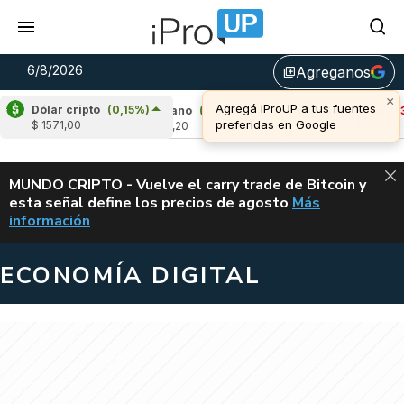
6/8/2026
Agreganos
library_add
Dólar cripto
(0,15%)
,53%)
Cardano
(5,05%)
Avalanche
(-3,02
$ 1571,00
u$s 0,20
u$s 6,45
ALERTA
MUNDO CRIPTO - Vuelve el carry trade de Bitcoin y
esta señal define los precios de agosto
Más
VUELVE EL CAR
información
ECONOMÍA DIGITAL