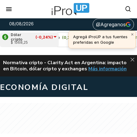
08/08/2026
Agreganos
library_add
Dólar
(-0,24%)
Cardano
(0,38%)
Avalanche
(1,28%)
cripto
$ 1568,25
u$s 0,20
u$s 6,55
ALERTA
Normativa cripto - Clarity Act en Argentina: impacto
en Bitcoin, dólar cripto y exchanges
Más información
CLARITY ACT EN AR
ECONOMÍA DIGITAL