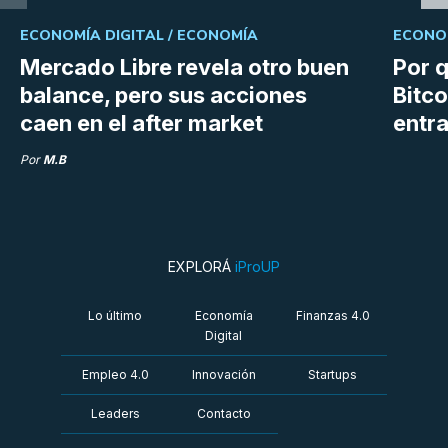
ECONOMÍA DIGITAL /
ECONOMÍA
ECONOM
Mercado Libre revela otro buen
Por q
balance, pero sus acciones
Bitco
caen en el after market
entra
Por
M.B
EXPLORÁ
iProUP
Lo último
Economía
Finanzas 4.0
Digital
Empleo 4.0
Innovación
Startups
Leaders
Contacto