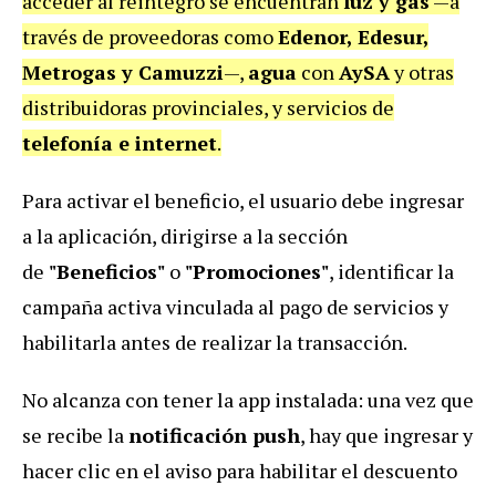
acceder al reintegro se encuentran
luz y gas
—a
través de proveedoras como
Edenor, Edesur,
Metrogas y Camuzzi
—,
agua
con
AySA
y otras
distribuidoras provinciales, y servicios de
telefonía e internet
.
Para activar el beneficio, el usuario debe ingresar
a la aplicación, dirigirse a la sección
de
"Beneficios"
o
"Promociones"
, identificar la
campaña activa vinculada al pago de servicios y
habilitarla antes de realizar la transacción.
No alcanza con tener la app instalada: una vez que
se recibe la
notificación push
, hay que ingresar y
hacer clic en el aviso para habilitar el descuento