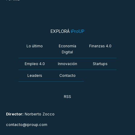
EXPLORÁ
iProUP
Lo último
Economía
Finanzas 4.0
Digital
Empleo 4.0
Innovación
Startups
Leaders
Contacto
RSS
Director:
Norberto Zocco
contacto@iproup.com