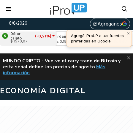
6/8/2026
Agreganos
library_add
Dólar
(-0,21%)
-1,81%)
Cardano
(-0,98%)
Avalanche
(0,0
cripto
$ 1570,07
u$s 0,19
u$s 6,67
ALERTA
MUNDO CRIPTO - Vuelve el carry trade de Bitcoin y
esta señal define los precios de agosto
Más
VUELVE EL CAR
información
ECONOMÍA DIGITAL