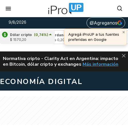
9/8/2026
Agreganos
library_add
×
Agregá iProUP a tus fuentes
Dólar cripto
(0,74%)
(1,32%)
Cardano
(-0,78%)
Avalanche
(0,
preferidas en Google
$ 1570,20
u$s 0,20
u$s 6,49
ALERTA
Normativa cripto - Clarity Act en Argentina: impacto
en Bitcoin, dólar cripto y exchanges
Más información
CLARITY ACT EN AR
ECONOMÍA DIGITAL