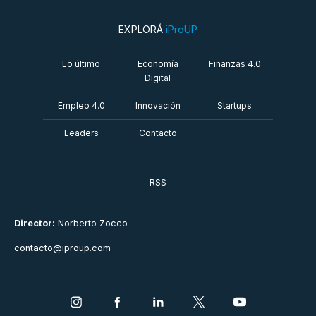
EXPLORÁ
iProUP
Lo último
Economía
Finanzas 4.0
Digital
Empleo 4.0
Innovación
Startups
Leaders
Contacto
RSS
Director:
Norberto Zocco
contacto@iproup.com