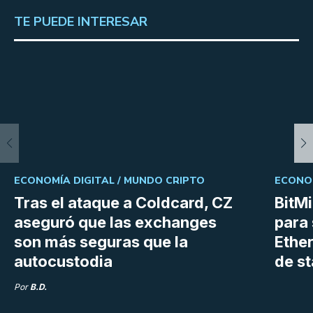
TE PUEDE INTERESAR
ECONOMÍA DIGITAL /
MUNDO CRIPTO
ECONOM
Tras el ataque a Coldcard, CZ
BitM
aseguró que las exchanges
para 
son más seguras que la
Ethe
autocustodia
de s
Por
B.D.