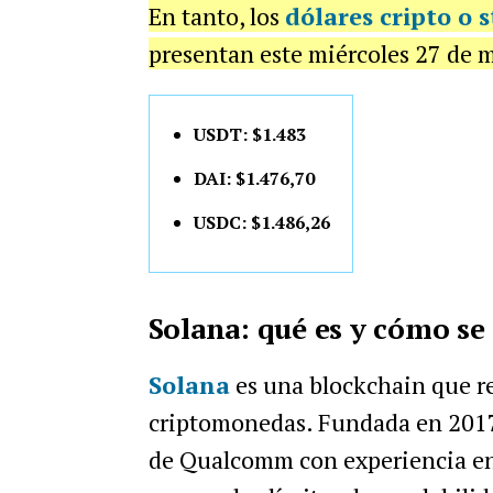
En tanto, los
dólares cripto o 
presentan este miércoles 27 de m
USDT: $1.483
DAI: $1.476,70
USDC: $1.486,26
Solana: qué es y cómo se
Solana
es una blockchain que r
criptomonedas. Fundada en 201
de Qualcomm con experiencia en 