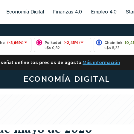
Economía Digital
Finanzas 4.0
Empleo 4.0
Sta
66%)
Polkadot
(-2,45%)
Chainlink
(0,41%)
u$s 0,82
u$s 8,22
ALERTA
 señal define los precios de agosto
Más información
VUELVE EL CARRY TRA
ECONOMÍA DIGITAL
nto vale en Argentina y
 de mayo de 2026