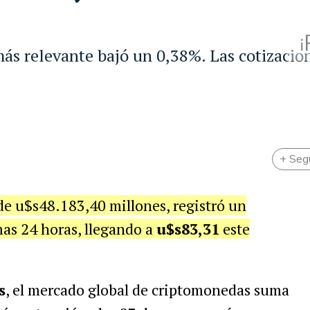
 más relevante bajó un 0,38%. Las cotizacio
+ Seg
 de u$s48.183,40 millones, registró un
mas 24 horas, llegando a
u$s83,31
este
s
, el mercado global de criptomonedas suma