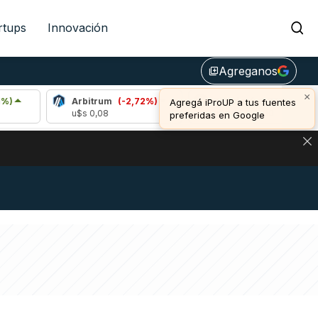
rtups
Innovación
Agreganos
library_add
×
Arbitrum
(-2,72%)
Bitcoin
(-0,32%)
Agregá iProUP a tus fuentes
u$s 0,08
u$s 64.325,00
preferidas en Google
DE DE BITCOIN Y ESTA SEÑAL DEFINE LOS PRECIOS DE AG