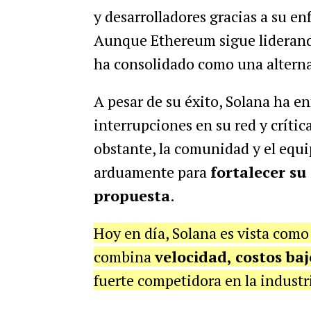
y desarrolladores gracias a su enf
Aunque Ethereum sigue liderando
ha consolidado como una altern
A pesar de su éxito, Solana ha en
interrupciones en su red y crític
obstante, la comunidad y el equi
arduamente para
fortalecer su
propuesta
.
Hoy en día, Solana es vista com
combina
velocidad, costos baj
fuerte competidora en la industr