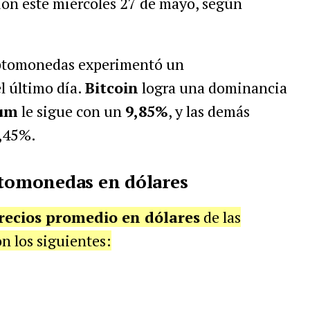
ión este miércoles 27 de mayo, según
riptomonedas experimentó un
l último día.
Bitcoin
logra una dominancia
um
le sigue con un
9,85%
, y las demás
0,45%.
ptomonedas en dólares
recios promedio en dólares
de las
n los siguientes: