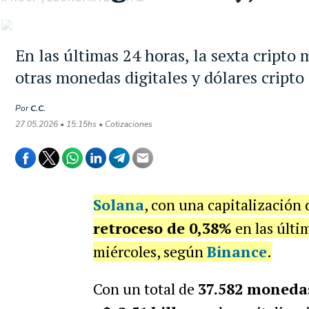
En las últimas 24 horas, la sexta cripto
otras monedas digitales y dólares cripto
Por
C.C.
27.05.2026 • 15:15hs • Cotizaciones
Solana
, con una capitalización
retroceso de 0,38%
en las últi
miércoles, según
Binance
.
Con un total de
37.582 moneda