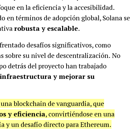
oque en la eficiencia y la accesibilidad.
 en términos de adopción global, Solana se
ativa
robusta y escalable
.
frentado desafíos significativos, como
as sobre su nivel de descentralización. No
po detrás del proyecto han trabajado
 infraestructura y mejorar su
o una blockchain de vanguardia, que
os y eficiencia
, convirtiéndose en una
ia y un desafío directo para Ethereum.