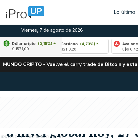
Lo último
Viernes, 7 de agosto de 2026
Dólar cripto
(0,15%)
(-2,29%)
Cardano
(4,73%)
Avalanche
(-3,
$ 1571,00
u$s 0,20
u$s 6,42
MUNDO CRIPTO - Vuelve el carry trade de Bitcoin y esta
COTIZACIONES
Precio de Solana: cuá
a nivel global hoy, 27
IPROUP
ECONOMÍA DIGITAL