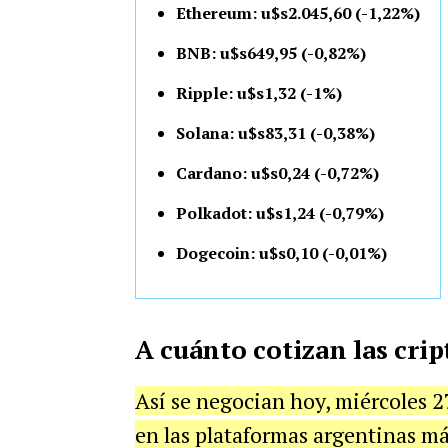
Ethereum: u$s2.045,60 (-1,22%)
BNB: u$s649,95 (-0,82%)
Ripple: u$s1,32 (-1%)
Solana: u$s83,31 (-0,38%)
Cardano: u$s0,24 (-0,72%)
Polkadot: u$s1,24 (-0,79%)
Dogecoin: u$s0,10 (-0,01%)
A cuánto cotizan las cr
Así se negocian hoy, miércoles 2
en las plataformas argentinas má