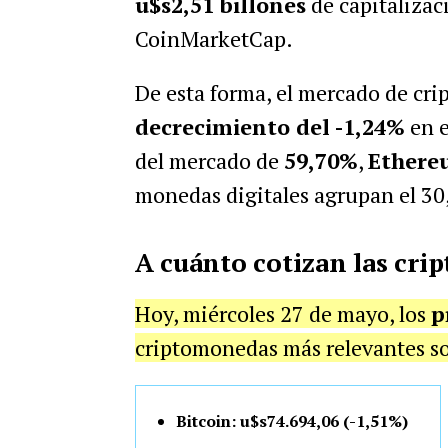
u$s2,51 billones
de capitalizac
CoinMarketCap.
De esta forma, el mercado de c
decrecimiento del -1,24%
en e
del mercado de
59,70%
,
Ethere
monedas digitales agrupan el 3
A cuánto cotizan las cri
Hoy, miércoles 27 de mayo, los
p
criptomonedas más relevantes so
Bitcoin: u$s74.694,06 (-1,51%)