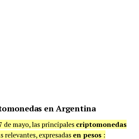
iptomonedas en Argentina
7 de mayo, las principales
criptomonedas
s relevantes, expresadas
en pesos
: