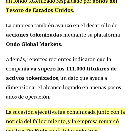
un fondo tokenizado respaldado por
bonos del
Tesoro de Estados Unidos
.
La empresa también avanzó en el desarrollo de
acciones tokenizadas
mediante su plataforma
Ondo Global Markets
.
Además, reportes recientes indicaron que la
compañía
ya superó los 111.000 titulares de
activos tokenizados
, un dato que ayuda a
dimensionar el alcance logrado en apenas pocos
años de operación.
La sucesión ejecutiva fue comunicada junto con la
noticia del fallecimiento, y la empresa remarcó
que
Ian De Bode
venía liderando áreas