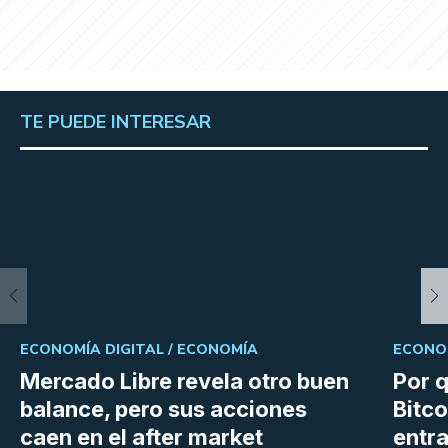
TE PUEDE INTERESAR
ECONOMÍA DIGITAL /
ECONOMÍA
ECONOM
Mercado Libre revela otro buen
Por q
balance, pero sus acciones
Bitco
caen en el after market
entra