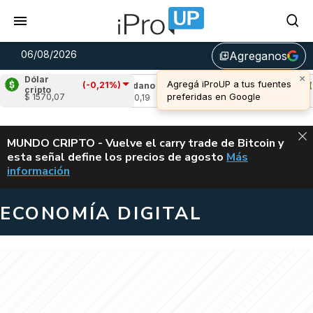
06/08/2026
Agreganos
library_add
×
Dólar
Agregá iProUP a tus fuentes
(-0,21%)
1,81%)
Cardano
(-0,98%)
Avalanche
(0,0
cripto
preferidas en Google
$ 1570,07
u$s 0,19
u$s 6,67
ALERTA
MUNDO CRIPTO - Vuelve el carry trade de Bitcoin y
esta señal define los precios de agosto
Más
VUELVE EL CAR
información
ECONOMÍA DIGITAL