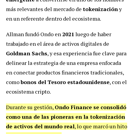
más relevantes del mercado de
tokenización
y
en un referente dentro del ecosistema.
Allman fundó Ondo en
2021
luego de haber
trabajado en el área de activos digitales de
Goldman Sachs
, y esa experiencia fue clave para
delinear la estrategia de una empresa enfocada
en conectar productos financieros tradicionales,
como
bonos del Tesoro estadounidense
, con el
ecosistema cripto.
Durante su gestión,
Ondo Finance se consolidó
como una de las pioneras en la tokenización
de activos del mundo real
, lo que marcó un hito