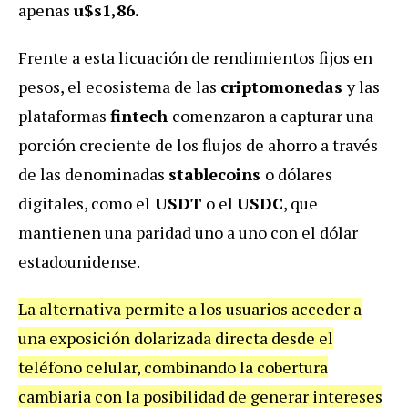
apenas
u$
s1,86.
Frente a esta licuación de rendimientos fijos en
pesos, el ecosistema de las
criptomonedas
y las
plataformas
fintech
comenzaron a capturar una
porción creciente de los flujos de ahorro a través
de las denominadas
stablecoins
o dólares
digitales, como el
USDT
o el
USDC
, que
mantienen una paridad uno a uno con el dólar
estadounidense.
La alternativa permite a los usuarios acceder a
una exposición dolarizada directa desde el
teléfono celular, combinando la cobertura
cambiaria con la posibilidad de generar intereses