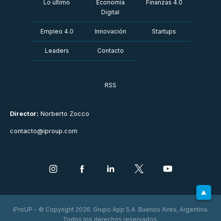
Lo último
Economía
Finanzas 4.0
Digital
Empleo 4.0
Innovación
Startups
Leaders
Contacto
RSS
Director:
Norberto Zocco
contacto@iproup.com
iProUP - © Copyright 2026. Grupo App S.A. Buenos Aires, Argentina.
Todos los derechos reservados.