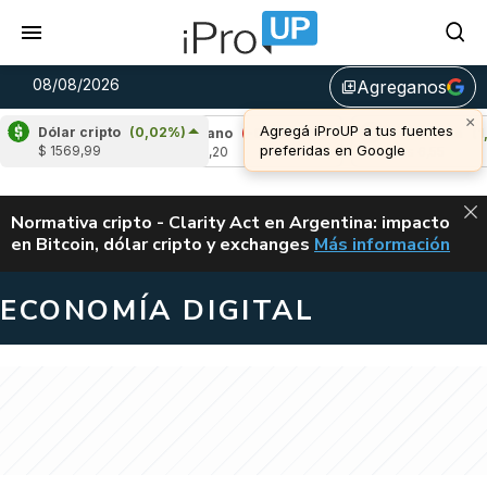
08/08/2026
Agreganos
library_add
×
Agregá iProUP a tus fuentes
Dólar cripto
(0,02%)
03%)
Cardano
(-0,08%)
Avalanche
(1,43%)
preferidas en Google
$ 1569,99
u$s 0,20
u$s 6,55
ALERTA
Normativa cripto - Clarity Act en Argentina: impacto
en Bitcoin, dólar cripto y exchanges
Más información
CLARITY ACT EN AR
ECONOMÍA DIGITAL