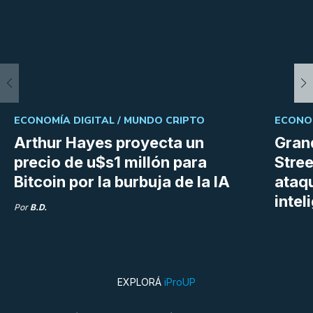
ECONOMÍA DIGITAL /
MUNDO CRIPTO
ECONOM
Arthur Hayes proyecta un
Gran
precio de u$s1 millón para
Stree
Bitcoin por la burbuja de la IA
ataq
intel
Por
B.D.
EXPLORÁ
iProUP