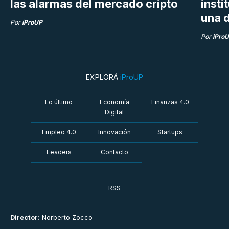
las alarmas del mercado cripto
insti
una d
Por
iProUP
Por
iPro
EXPLORÁ
iProUP
Lo último
Economía
Finanzas 4.0
Digital
Empleo 4.0
Innovación
Startups
Leaders
Contacto
RSS
Director:
Norberto Zocco