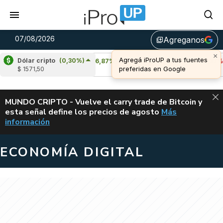
07/08/2026
Agreganos
library_add
Dólar cripto
(0,30%)
Cardano
(6,87%)
Avalanche
(-4,37%)
$ 1571,50
u$s 0,20
u$s 6,42
ALERTA
MUNDO CRIPTO - Vuelve el carry trade de Bitcoin y
esta señal define los precios de agosto
Más
VUELVE EL CAR
información
ECONOMÍA DIGITAL