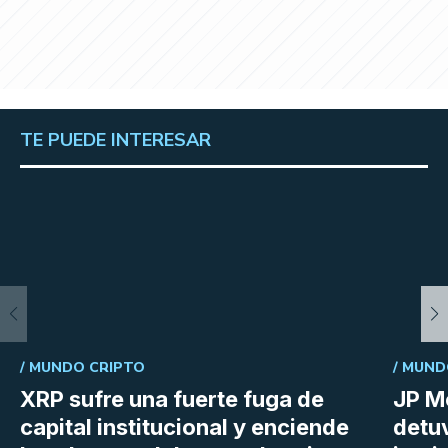
TE PUEDE INTERESAR
/
MUNDO CRIPTO
/
MUND
XRP sufre una fuerte fuga de
JP M
capital institucional y enciende
detu