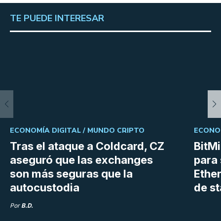
TE PUEDE INTERESAR
ECONOMÍA DIGITAL /
MUNDO CRIPTO
ECONOM
Tras el ataque a Coldcard, CZ
BitM
aseguró que las exchanges
para 
son más seguras que la
Ethe
autocustodia
de s
Por
B.D.