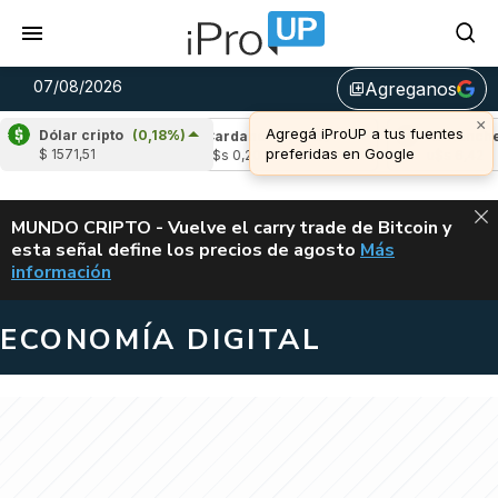
07/08/2026
Agreganos
library_add
×
Agregá iProUP a tus fuentes
Dólar cripto
(0,18%)
(-2,28%)
Cardano
(6,96%)
Avalanche
(-
preferidas en Google
$ 1571,51
03
u$s 0,20
u$s 6,42
ALERTA
MUNDO CRIPTO - Vuelve el carry trade de Bitcoin y
esta señal define los precios de agosto
Más
VUELVE EL CAR
información
ECONOMÍA DIGITAL