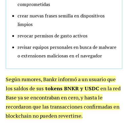
comprometidas
crear nuevas frases semilla en dispositivos
limpios
revocar permisos de gasto activos
revisar equipos personales en busca de malware
o extensiones maliciosas en el navegador
Según rumores, Bankr informó a un usuario que
los saldos de sus
tokens BNKR y USDC
en la red
Base ya se encontraban en cero
, y hasta le
recordaron que las transacciones confirmadas en
blockchain no pueden revertirse.