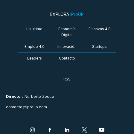
EXPLORÁ
iProUP
Lo último
Economía
Finanzas 4.0
Digital
Empleo 4.0
Innovación
Startups
Leaders
Contacto
RSS
Director:
Norberto Zocco
contacto@iproup.com