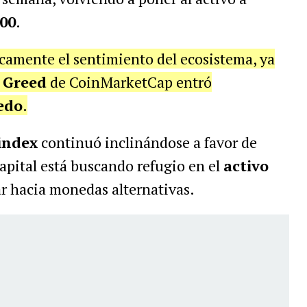
000
.
camente el sentimiento del ecosistema, ya
 Greed
de CoinMarketCap entró
edo
.
index
continuó inclinándose a favor de
capital está buscando refugio en el
activo
ar hacia monedas alternativas.