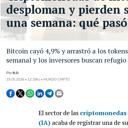
desploman y pierden 
una semana: qué pasó
Bitcoin cayó 4,9% y arrastró a los tokens 
semanal y los inversores buscan refugi
Por
B.D.
19.05.2026 • 12:18hs • MUNDO CRIPTO
El sector de las
criptomonedas 
(IA)
acaba de registrar una de s