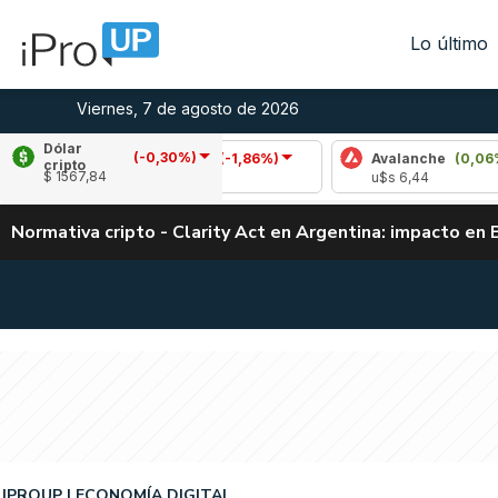
Lo último
Viernes, 7 de agosto de 2026
Dólar
(-0,30%)
Cardano
(-1,86%)
Avalanche
(0,06%)
cripto
$ 1567,84
u$s 0,20
u$s 6,44
Normativa cripto - Clarity Act en Argentina: impacto en 
IPROUP
ECONOMÍA DIGITAL