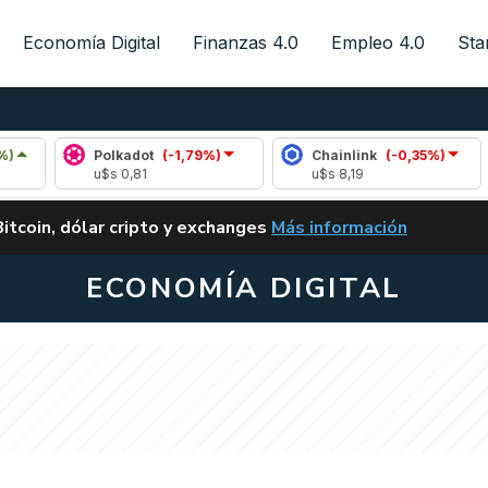
Economía Digital
Finanzas 4.0
Empleo 4.0
Sta
Polkadot
(-1,79%)
Chainlink
(-0,35%)
Ar
u$s 0,81
u$s 8,19
u$s
ALERTA
Bitcoin, dólar cripto y exchanges
Más información
CLARITY ACT EN ARGENTI
ECONOMÍA DIGITAL