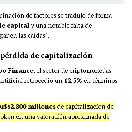
binación de factores se tradujo de forma
de capital
y una notable falta de
ar en las caídas".
pérdida de capitalización
oo Finance
, el sector de criptomonedas
artificial retrocedió un
12,5%
en términos
u$s2.800 millones
de capitalización de
 token en una valoración aproximada de