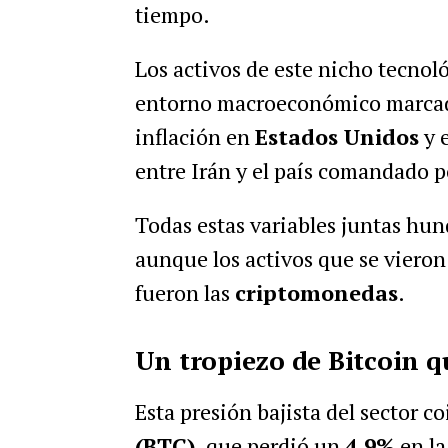
tiempo.
Los activos de este nicho tecnol
entorno macroeconómico marcad
inflación en
Estados Unidos
y 
entre Irán y el país comandado 
Todas estas variables juntas hun
aunque los activos que se viero
fueron las
criptomonedas
.
Un tropiezo de Bitcoin q
Esta presión bajista del sector 
(BTC)
, que perdió un
4,9%
en la