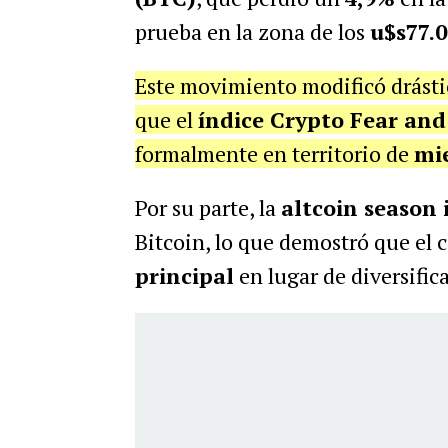
prueba en la zona de los
u$s77.
Este movimiento modificó drásti
que el
índice Crypto Fear and
formalmente en territorio de
mi
Por su parte, la
altcoin season 
Bitcoin, lo que demostró que el 
principal
en lugar de diversific