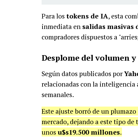
Para los
tokens de IA
, esta com
inmediata en
salidas masivas 
compradores dispuestos a "arriesg
Desplome del volumen y 
Según datos publicados por
Yah
relacionadas con la inteligencia 
semanales.
Este ajuste borró de un plumazo
mercado, dejando a este tipo de
unos
u$s19.500 millones
.