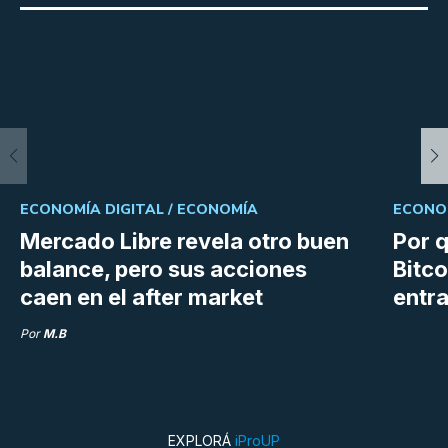
ECONOMÍA DIGITAL /
ECONOMÍA
ECONOM
Mercado Libre revela otro buen
Por q
balance, pero sus acciones
Bitco
caen en el after market
entra
Por
M.B
EXPLORÁ
iProUP