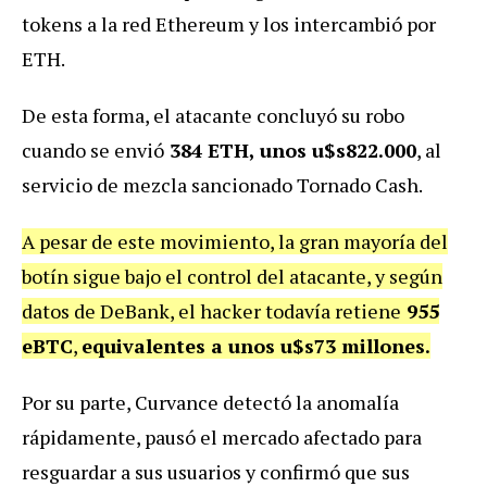
tokens a la red Ethereum y los intercambió por
ETH.
De esta forma, el atacante concluyó su robo
cuando se envió
384 ETH, unos u$s822.000
, al
servicio de mezcla sancionado Tornado Cash.
A pesar de este movimiento, la gran mayoría del
botín sigue bajo el control del atacante, y según
datos de DeBank, el hacker todavía retiene
955
eBTC
,
equivalentes a unos u$s73 millones.
Por su parte, Curvance detectó la anomalía
rápidamente, pausó el mercado afectado para
resguardar a sus usuarios y confirmó que sus