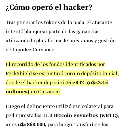
¿Cómo operó el hacker?
Tras generar los tokens de la nada, el atacante
intentó blanquear parte de las ganancias
utilizando la plataforma de préstamos y gestión
de liquidez Curvance.
El recorrido de los fondos identificados por
PeckShield se estructuró con un depósito inicial,
donde el hacker depositó
45 eBTC (u$s3.45
millones)
en Curvance.
Luego el delincuente utilizó ese colateral para
pedir prestados
11.3 Bitcoin envueltos (wBTC)
,
unos
u$s868.000,
para luego transferirse los