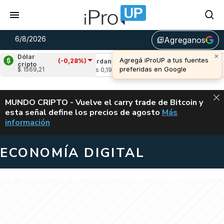
6/8/2026
Agreganos
library_add
×
Dólar
Agregá iProUP a tus fuentes
(-0,28%)
(-1,88%)
Cardano
(-1,14%)
Avalanche
(0
cripto
preferidas en Google
$ 1569,21
5
u$s 0,19
u$s 6,66
ALERTA
MUNDO CRIPTO - Vuelve el carry trade de Bitcoin y
esta señal define los precios de agosto
Más
VUELVE EL CAR
información
ECONOMÍA DIGITAL