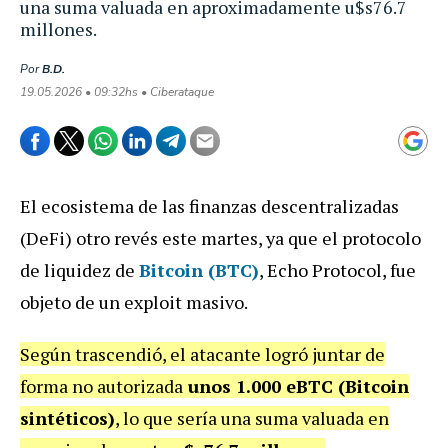
una suma valuada en aproximadamente u$s76.7
millones.
Por
B.D.
19.05.2026 • 09:32hs • Ciberataque
El ecosistema de las finanzas descentralizadas
(DeFi) otro revés este martes, ya que el protocolo
de liquidez de
Bitcoin (BTC)
, Echo Protocol, fue
objeto de un exploit masivo.
Según trascendió, el atacante logró juntar de
forma no autorizada
unos 1.000 eBTC (Bitcoin
sintéticos)
, lo que sería una suma valuada en