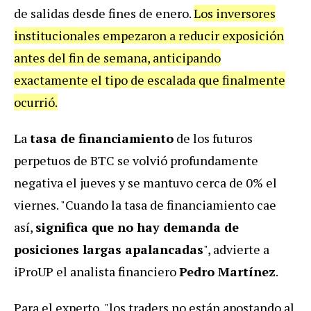
de salidas desde fines de enero.
Los inversores
institucionales empezaron a reducir exposición
antes del fin de semana, anticipando
exactamente el tipo de escalada que finalmente
ocurrió.
La
tasa de financiamiento
de los futuros
perpetuos de BTC se volvió profundamente
negativa el jueves y se mantuvo cerca de 0% el
viernes. "Cuando la tasa de financiamiento cae
así,
significa que no hay demanda de
posiciones largas apalancadas
", advierte a
iProUP el analista financiero
Pedro Martínez
.
Para el experto, "los traders no están apostando al