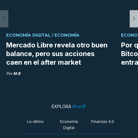
ECONOMÍA DIGITAL /
ECONOMÍA
ECONOM
Mercado Libre revela otro buen
Por q
balance, pero sus acciones
Bitco
caen en el after market
entra
Por
M.B
EXPLORÁ
iProUP
Lo último
Economía
Finanzas 4.0
Digital