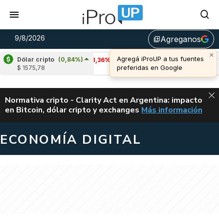
9/8/2026
Agreganos
library_add
Dólar cripto
(0,84%)
Cardano
(-1,36%)
Avalanche
(-0,91%)
$ 1575,78
u$s 0,20
u$s 6,46
ALERTA
Normativa cripto - Clarity Act en Argentina: impacto
en Bitcoin, dólar cripto y exchanges
Más información
CLARITY ACT EN AR
ECONOMÍA DIGITAL