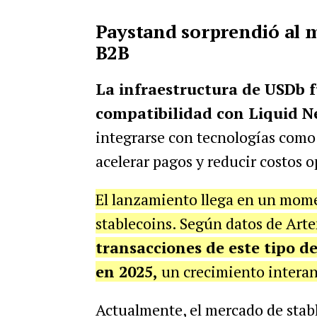
Paystand sorprendió al m
B2B
La infraestructura de USDb 
compatibilidad con Liquid N
integrarse con tecnologías como
acelerar pagos y reducir costos o
El lanzamiento llega en un mome
stablecoins. Según datos de Arte
transacciones de este tipo de
en 2025,
un crecimiento interan
Actualmente, el mercado de stab