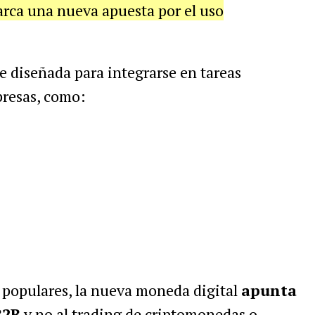
rca una nueva apuesta por el uso
 diseñada para integrarse en tareas
presas, como:
s populares, la nueva moneda digital
apunta
B2B
y no al trading de criptomonedas o