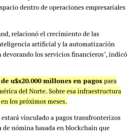
espacio dentro de operaciones empresariales
nd, relacionó el crecimiento de las
nteligencia artificial y la automatización
n devorando los servicios financieros", indicó
de u$s20.000 millones en pagos
para
rica del Norte. Sobre esa infraestructura
 en los próximos meses.
 estará vinculado a pagos transfronterizos
ma de nómina basada en blockchain que