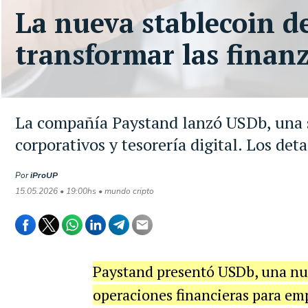
La nueva stablecoin d
transformar las finan
La compañía Paystand lanzó USDb, una st
corporativos y tesorería digital. Los deta
Por
iProUP
15.05.2026 • 19:00hs • mundo cripto
Paystand presentó USDb, una nu
operaciones financieras para em