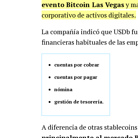
evento Bitcoin Las Vegas
y ma
corporativo de activos digitales.
La compañía indicó que USDb fue
financieras habituales de las em
cuentas por cobrar
cuentas por pagar
nómina
gestión de tesorería.
A diferencia de otras stablecoin
principalmente al mercado 