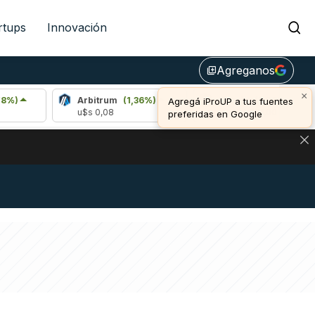
rtups
Innovación
Agreganos
library_add
×
Arbitrum
(1,36%)
Bitcoin
(1,08%)
Agregá iProUP a tus fuentes
u$s 0,08
u$s 64.971,00
preferidas en Google
NA: IMPACTO EN BITCOIN, DÓLAR CRIPTO Y EXCHANGES