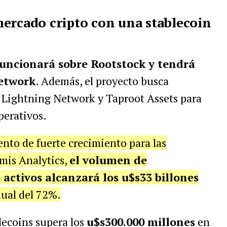
ercado cripto con una stablecoin
funcionará sobre Rootstock y tendrá
etwork
. Además, el proyecto busca
 Lightning Network y Taproot Assets para
perativos.
nto de fuerte crecimiento para las
mis Analytics,
el volumen de
 activos alcanzará los u$s33 billones
ual del 72%.
lecoins supera los
u$s300.000 millones
en