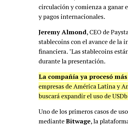
circulación y comienza a ganar 
y pagos internacionales.
Jeremy Almond
, CEO de Paysta
stablecoins con el avance de la i
financiera. "Las stablecoins está
durante la presentación.
La compañía ya procesó más 
empresas de América Latina y Amé
buscará expandir el uso de USDb
Uno de los primeros casos de uso
mediante
Bitwage
, la platafor