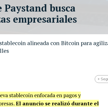
e Paystand busca
zas empresariales
ablecoin alineada con Bitcoin para agiliz
lles
+ Seg
eva stablecoin enfocada en pagos y
presas.
El anuncio se realizó durante el