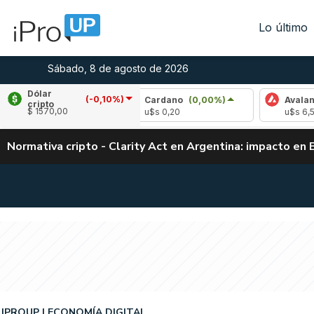
Lo último
Sábado, 8 de agosto de 2026
Dólar
(-0,10%)
(1,15%)
Cardano
(0,00%)
Avalanche
(2,
cripto
$ 1570,00
u$s 0,20
u$s 6,53
Normativa cripto - Clarity Act en Argentina: impacto en 
IPROUP
ECONOMÍA DIGITAL