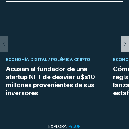
ECONOMÍA DIGITAL /
POLÉMICA CRIPTO
ECONOM
Acusan al fundador de una
Cómo
startup NFT de desviar u$s10
regl
millones provenientes de sus
lanza
inversores
estaf
EXPLORÁ
iProUP