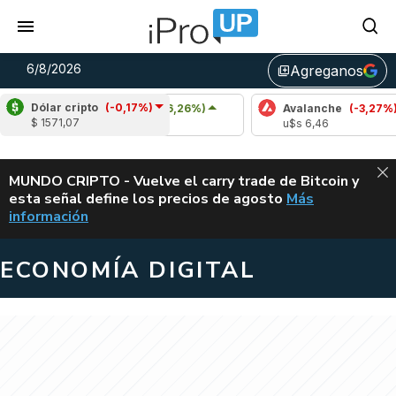
6/8/2026
Agreganos
library_add
Dólar cripto
(-0,17%)
Cardano
(6,26%)
Avalanche
(-3,27%)
$ 1571,07
u$s 0,20
u$s 6,46
ALERTA
MUNDO CRIPTO - Vuelve el carry trade de Bitcoin y
esta señal define los precios de agosto
Más
VUELVE EL CAR
información
ECONOMÍA DIGITAL