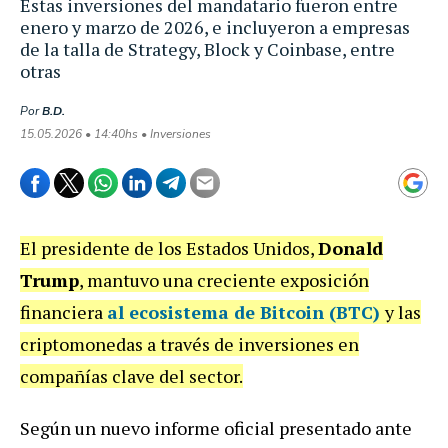
Estas inversiones del mandatario fueron entre
enero y marzo de 2026, e incluyeron a empresas
de la talla de Strategy, Block y Coinbase, entre
otras
Por
B.D.
15.05.2026 • 14:40hs • Inversiones
El presidente de los Estados Unidos,
Donald
Trump
, mantuvo una creciente exposición
financiera
al ecosistema de
Bitcoin (BTC)
y las
criptomonedas a través de inversiones en
compañías clave del sector.
Según un nuevo informe oficial presentado ante