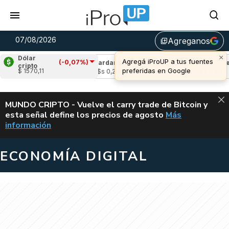
07/08/2026
Agreganos
library_add
×
Dólar
Agregá iProUP a tus fuentes
(-0,07%)
(-1,28%)
Cardano
(6,01%)
Avalanche
(0
cripto
preferidas en Google
$ 1570,11
4
u$s 0,20
u$s 6,46
ALERTA
MUNDO CRIPTO - Vuelve el carry trade de Bitcoin y
esta señal define los precios de agosto
Más
VUELVE EL CAR
información
ECONOMÍA DIGITAL