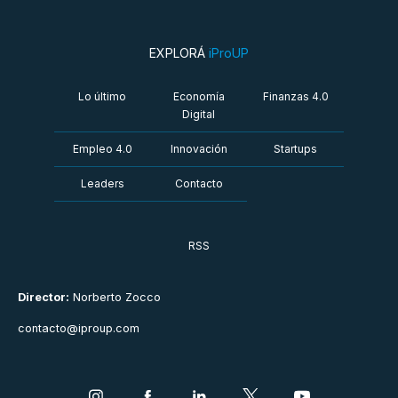
EXPLORÁ
iProUP
Lo último
Economía
Finanzas 4.0
Digital
Empleo 4.0
Innovación
Startups
Leaders
Contacto
RSS
Director:
Norberto Zocco
contacto@iproup.com