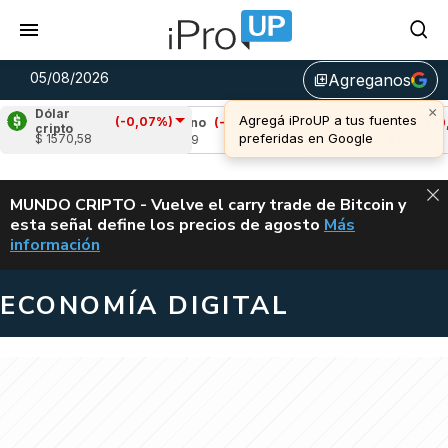
05/08/2026
Agreganos
library_add
×
Dólar
Agregá iProUP a tus fuentes
(-0,07%)
12%)
Cardano
(-0,21%)
Avalanche
(-0,58
cripto
preferidas en Google
$ 1570,58
u$s 0,19
u$s 6,67
ALERTA
MUNDO CRIPTO - Vuelve el carry trade de Bitcoin y
esta señal define los precios de agosto
Más
VUELVE EL CAR
información
ECONOMÍA DIGITAL