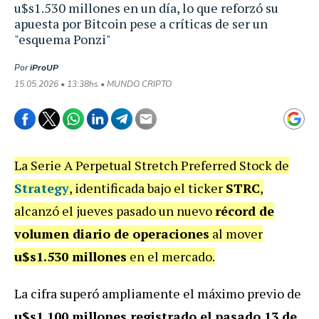
u$s1.530 millones en un día, lo que reforzó su
apuesta por Bitcoin pese a críticas de ser un
"esquema Ponzi"
Por
iProUP
15.05.2026 • 13:38hs • MUNDO CRIPTO
La Serie A Perpetual Stretch Preferred Stock de
Strategy
, identificada bajo el ticker
STRC
,
alcanzó el jueves pasado un nuevo
récord de
volumen diario de operaciones
al mover
u$s1.530 millones
en el mercado.
La cifra superó ampliamente el máximo previo de
u$s1.100 millones registrado el pasado 13 de