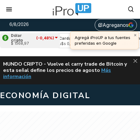
6/8/2026
Agreganos
library_add
×
Dólar
Agregá iProUP a tus fuentes
(-0,48%)
e
(-1,84%)
Cardano
(-0,83%)
Avalanche
(
cripto
preferidas en Google
$ 1568,97
05
u$s 0,19
u$s 6,64
ALERTA
MUNDO CRIPTO - Vuelve el carry trade de Bitcoin y
esta señal define los precios de agosto
Más
VUELVE EL CAR
información
ECONOMÍA DIGITAL