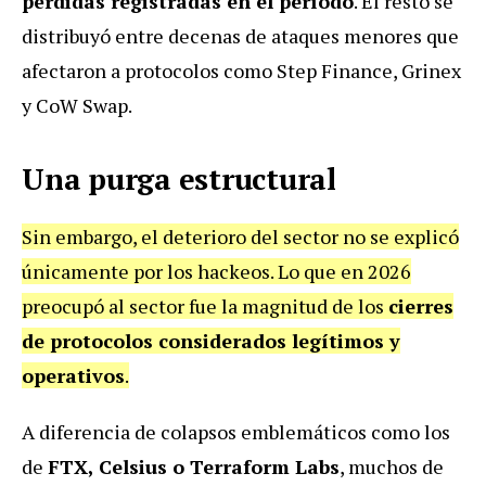
pérdidas registradas en el período
. El resto se
distribuyó entre decenas de ataques menores que
afectaron a protocolos como Step Finance, Grinex
y CoW Swap.
Una purga estructural
Sin embargo, el deterioro del sector no se explicó
únicamente por los hackeos. Lo que en 2026
preocupó al sector fue la magnitud de los
cierres
de protocolos considerados legítimos y
operativos
.
A diferencia de colapsos emblemáticos como los
de
FTX, Celsius o Terraform Labs
, muchos de