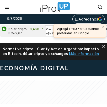
9/8/2026
Agreganos
library_add
×
Agregá iProUP a tus fuentes
Dólar cripto
(0,46%)
e
(-0,34%)
Cardano
(-1,28%)
Avalanche
(
preferidas en Google
$ 1572,67
,03
u$s 0,20
u$s 6,47
ALERTA
Normativa cripto - Clarity Act en Argentina: impacto
en Bitcoin, dólar cripto y exchanges
Más información
CLARITY ACT EN AR
ECONOMÍA DIGITAL