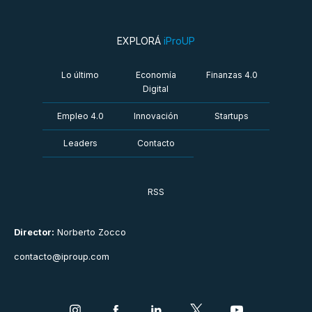
EXPLORÁ
iProUP
Lo último
Economía
Finanzas 4.0
Digital
Empleo 4.0
Innovación
Startups
Leaders
Contacto
RSS
Director:
Norberto Zocco
contacto@iproup.com