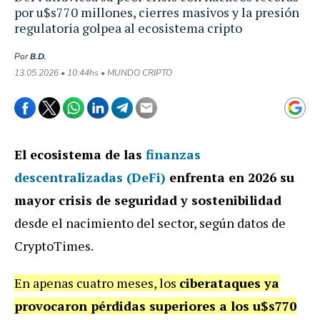
por u$s770 millones, cierres masivos y la presión
regulatoria golpea al ecosistema cripto
Por
B.D.
13.05.2026 • 10:44hs • MUNDO CRIPTO
El ecosistema de las
finanzas
descentralizadas (DeFi)
enfrenta en 2026 su
mayor crisis de seguridad y sostenibilidad
desde el nacimiento del sector, según datos de
CryptoTimes.
En apenas cuatro meses, los
ciberataques ya
provocaron pérdidas superiores a los u$s770