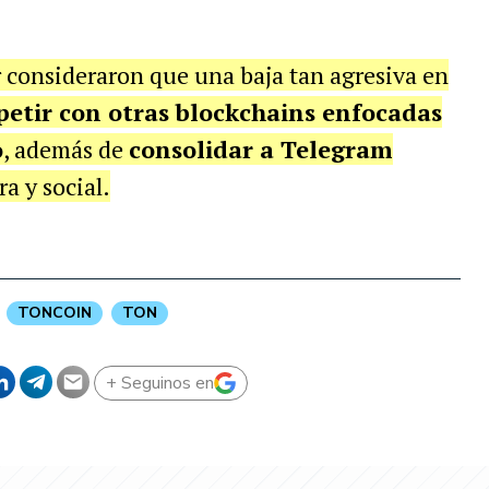
or consideraron que una baja tan agresiva en
etir con otras blockchains enfocadas
o
, además de
consolidar a Telegram
a y social.
TONCOIN
TON
+ Seguinos en