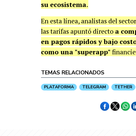
su ecosistema
.
En esta línea, analistas del sect
las tarifas apuntó directo
a comp
en pagos rápidos y bajo cost
como una "superapp"
financier
TEMAS RELACIONADOS
PLATAFORMA
TELEGRAM
TETHER