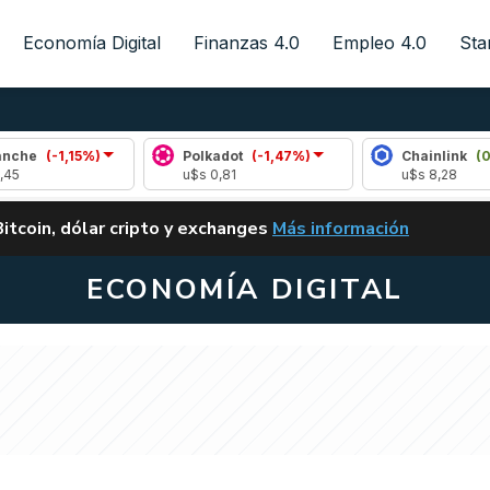
Economía Digital
Finanzas 4.0
Empleo 4.0
Sta
-1,15%)
Polkadot
(-1,47%)
Chainlink
(0,39%)
u$s 0,81
u$s 8,28
ALERTA
Bitcoin, dólar cripto y exchanges
Más información
CLARITY ACT EN ARGENTI
ECONOMÍA DIGITAL