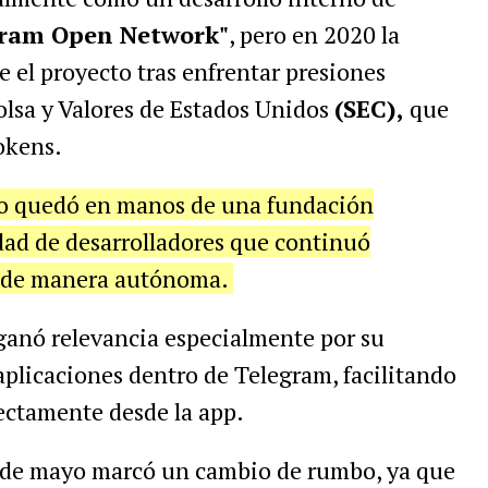
gram Open Network"
, pero en 2020 la
l proyecto tras enfrentar presiones
olsa y Valores de Estados Unidos
(SEC),
que
okens.
llo quedó en manos de una fundación
ad de desarrolladores que continuó
 de manera autónoma.
 ganó relevancia especialmente por su
aplicaciones dentro de Telegram, facilitando
rectamente desde la app.
5 de mayo marcó un cambio de rumbo, ya que