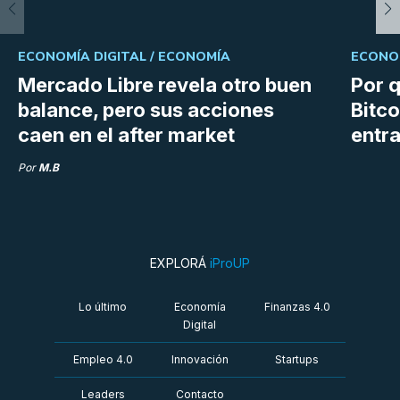
ECONOMÍA DIGITAL /
ECONOMÍA
ECONOM
Mercado Libre revela otro buen
Por q
balance, pero sus acciones
Bitco
caen en el after market
entra
Por
M.B
EXPLORÁ
iProUP
Lo último
Economía
Finanzas 4.0
Digital
Empleo 4.0
Innovación
Startups
Leaders
Contacto