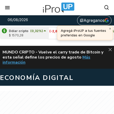
06/08/2026
Agreganos
library_add
Dólar cripto
(0,32%)
Cardano
(-2,63%)
Avalanche
(0,18%)
$ 1570,28
u$s 0,19
u$s 6,69
ALERTA
MUNDO CRIPTO - Vuelve el carry trade de Bitcoin y
esta señal define los precios de agosto
Más
VUELVE EL CAR
información
ECONOMÍA DIGITAL