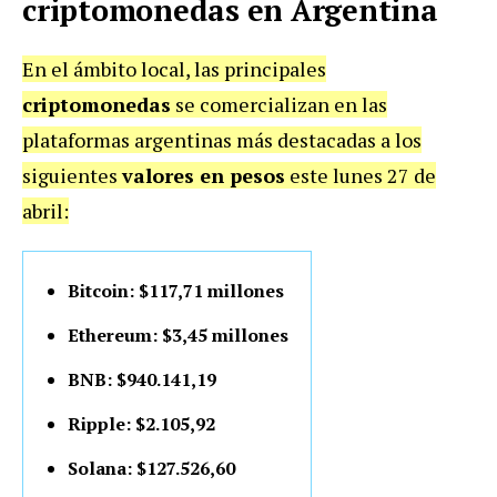
criptomonedas en Argentina
En el ámbito local, las principales
criptomonedas
se comercializan en las
plataformas argentinas más destacadas a los
siguientes
valores en pesos
este lunes 27 de
abril:
Bitcoin: $117,71 millones
Ethereum: $3,45 millones
BNB: $940.141,19
Ripple: $2.105,92
Solana: $127.526,60