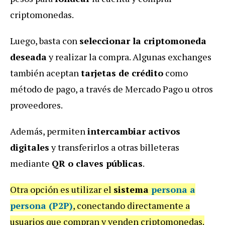
criptomonedas.
Luego, basta con
seleccionar la criptomoneda
deseada
y realizar la compra. Algunas exchanges
también aceptan
tarjetas de crédito
como
método de pago, a través de Mercado Pago u otros
proveedores.
Además, permiten
intercambiar activos
digitales
y transferirlos a otras billeteras
mediante
QR o claves públicas
.
Otra opción es utilizar el
sistema
persona a
persona (P2P)
, conectando directamente a
usuarios que compran y venden criptomonedas.