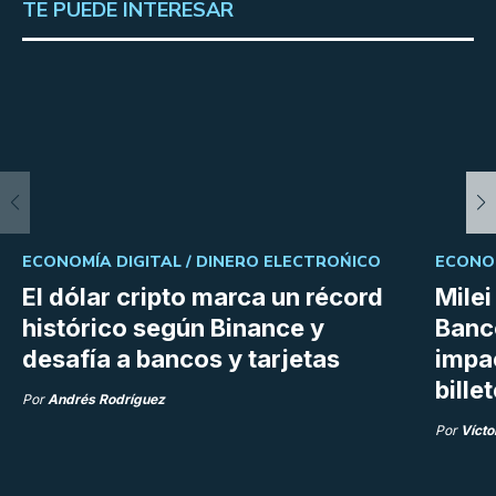
TE PUEDE INTERESAR
ECONOMÍA DIGITAL /
DINERO ELECTROŃICO
ECONOM
El dólar cripto marca un récord
Milei
histórico según Binance y
Banco
desafía a bancos y tarjetas
impac
bille
Por
Andrés Rodríguez
Por
Vícto