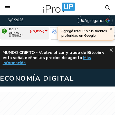
6/8/2026
Agreganos
library_add
×
Dólar
Agregá iProUP a tus fuentes
(-0,05%)
Ripple
(-1,93%)
Cardano
(-0,07%)
Avalan
cripto
preferidas en Google
$ 1566,54
u$s 1,05
u$s 0,19
u$s 6,6
ALERTA
MUNDO CRIPTO - Vuelve el carry trade de Bitcoin y
esta señal define los precios de agosto
Más
VUELVE EL CAR
información
ECONOMÍA DIGITAL