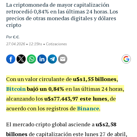
La criptomoneda de mayor capitalización
retrocedió 0,84% en las últimas 24 horas. Los
precios de otras monedas digitales y dólares
cripto
Por
C.C.
27.04.2026 • 12:15hs • Cotizaciones
Con un valor circulante de
u$s1,55 billones
,
Bitcoin
bajó un 0,84%
en las últimas 24 horas,
alcanzando los
u$s77.443,97 este lunes
, de
acuerdo con los registros de
Binance
.
El mercado cripto global asciende a
u$s2,58
billones
de capitalización este lunes 27 de abril,