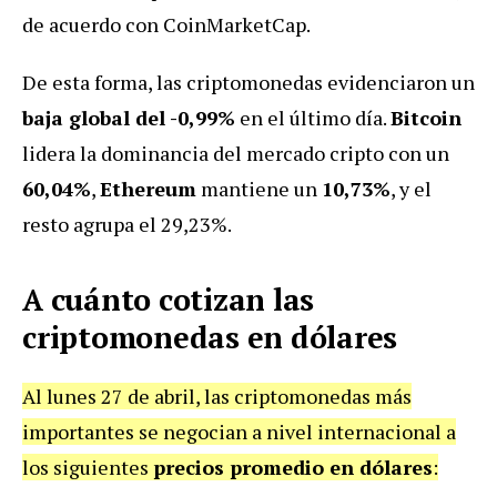
de acuerdo con CoinMarketCap.
De esta forma, las criptomonedas evidenciaron un
baja global del -0,99%
en el último día.
Bitcoin
lidera la dominancia del mercado cripto con un
60,04%
,
Ethereum
mantiene un
10,73%
, y el
resto agrupa el 29,23%.
A cuánto cotizan las
criptomonedas en dólares
Al lunes 27 de abril, las criptomonedas más
importantes se negocian a nivel internacional a
los siguientes
precios promedio en dólares
: