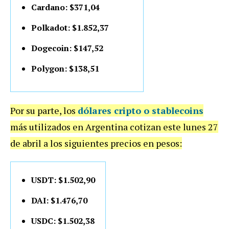
Cardano: $371,04
Polkadot: $1.852,37
Dogecoin: $147,52
Polygon: $138,51
Por su parte, los
dólares cripto o stablecoins
más utilizados en Argentina cotizan este lunes 27
de abril a los siguientes precios en pesos:
USDT: $1.502,90
DAI: $1.476,70
USDC: $1.502,38