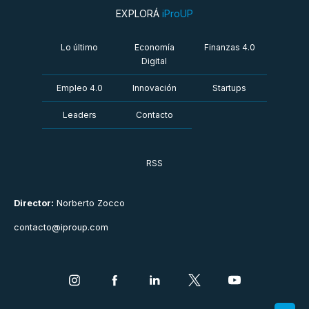
EXPLORÁ
iProUP
Lo último
Economía
Finanzas 4.0
Digital
Empleo 4.0
Innovación
Startups
Leaders
Contacto
RSS
Director:
Norberto Zocco
contacto@iproup.com