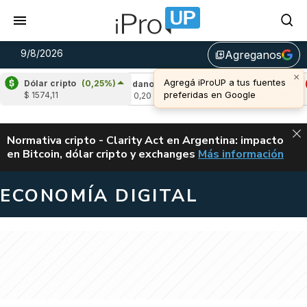
9/8/2026
Agreganos
library_add
×
Agregá iProUP a tus fuentes
Dólar cripto
(0,25%)
0,22%)
Cardano
(-1,54%)
Avalanche
(-1,
preferidas en Google
$ 1574,11
u$s 0,20
u$s 6,46
ALERTA
Normativa cripto - Clarity Act en Argentina: impacto
en Bitcoin, dólar cripto y exchanges
Más información
CLARITY ACT EN AR
ECONOMÍA DIGITAL