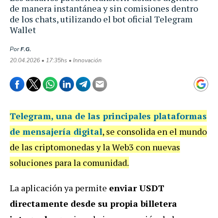
de manera instantánea y sin comisiones dentro
de los chats, utilizando el bot oficial Telegram
Wallet
Por
F.G.
20.04.2026 • 17:35hs • Innovación
Telegram
, una de las principales plataformas
de mensajería digital
, se consolida en el mundo
de las criptomonedas y la Web3 con nuevas
soluciones para la comunidad.
La aplicación ya permite
enviar USDT
directamente desde su propia billetera