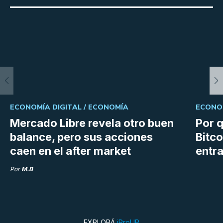
ECONOMÍA DIGITAL /
ECONOMÍA
ECONOM
Mercado Libre revela otro buen
Por q
balance, pero sus acciones
Bitco
caen en el after market
entra
Por
M.B
EXPLORÁ
iProUP