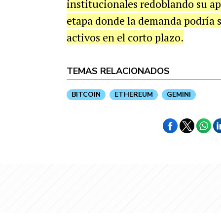
institucionales redoblando su a
etapa donde la demanda podría s
activos en el corto plazo.
TEMAS RELACIONADOS
BITCOIN
ETHEREUM
GEMINI