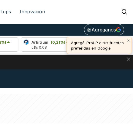
rtups
Innovación
Agreganos
library_add
×
Arbitrum
(0,21%)
Bitcoin
(0,53%)
Agregá iProUP a tus fuentes
u$s 0,08
u$s 64.897,00
preferidas en Google
DE DE BITCOIN Y ESTA SEÑAL DEFINE LOS PRECIOS DE AG