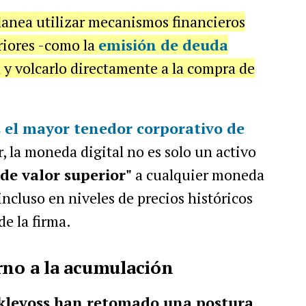
lanea utilizar mecanismos financieros
eriores -como la
emisión de deuda
l y volcarlo directamente a la compra de
 el mayor tenedor corporativo de
r, la moneda digital no es solo un activo
 de valor superior"
a cualquier moneda
 incluso en niveles de precios históricos
de la firma.
rno a la acumulación
levoss han retomado una postura