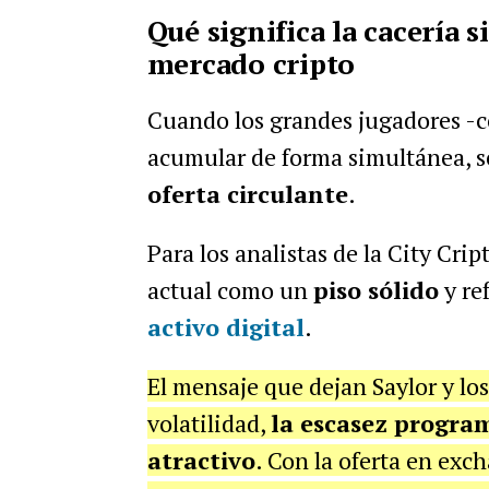
Qué significa la cacería 
mercado cripto
Cuando los grandes jugadores 
acumular de forma simultánea, 
oferta circulante
.
Para los analistas de la City Cri
actual como un
piso sólido
y re
activo digital
.
El mensaje que dejan Saylor y lo
volatilidad,
la escasez progra
atractivo
. Con la oferta en ex