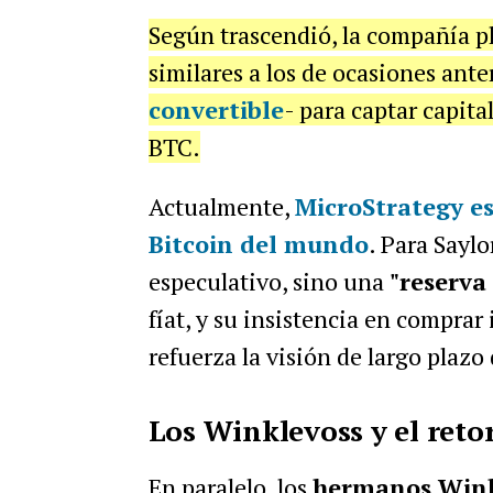
Según trascendió, la compañía p
similares a los de ocasiones ant
convertible
- para captar capita
BTC.
Actualmente,
MicroStrategy es
Bitcoin del mundo
.
Para Saylo
especulativo, sino una
"reserva
fíat, y su insistencia en comprar
refuerza la visión de largo plazo 
Los Winklevoss y el reto
En paralelo, los
hermanos Wink