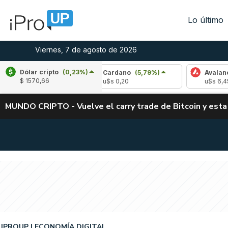
Lo último
Viernes, 7 de agosto de 2026
Dólar cripto
(0,23%)
(-1,17%)
Cardano
(5,79%)
Avalanche
(0,
$ 1570,66
u$s 0,20
u$s 6,45
MUNDO CRIPTO - Vuelve el carry trade de Bitcoin y esta
IPROUP
ECONOMÍA DIGITAL