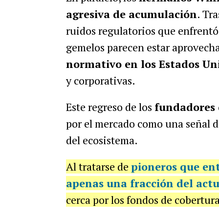
agresiva de acumulación
. Tr
ruidos regulatorios que enfrentó
gemelos parecen estar aprovech
normativo en los Estados Un
y corporativas.
Este regreso de los
fundadores 
por el mercado como una señal d
del ecosistema.
Al tratarse de
pioneros que ent
apenas una fracción del actu
cerca por los fondos de cobertura