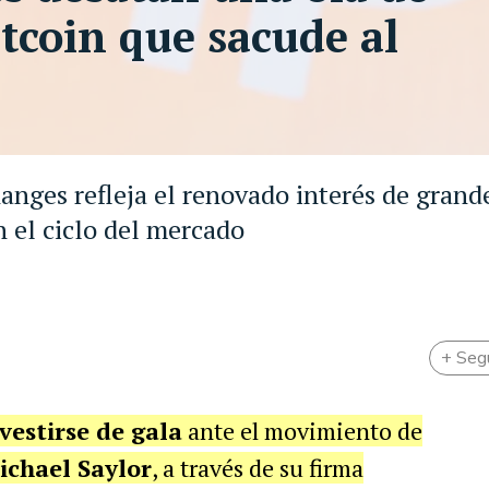
tcoin que sacude al
anges refleja el renovado interés de grand
n el ciclo del mercado
+ Seg
vestirse de gala
ante el movimiento de
ichael Saylor
, a través de su firma