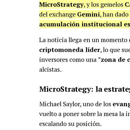
MicroStrategy
, y los gemelos
C
del exchange
Gemini
, han dado
acumulación institucional es
La noticia llega en un momento
criptomoneda líder
, lo que su
inversores como una
"zona de 
alcistas.
MicroStrategy: la estrat
Michael Saylor, uno de los
evang
vuelto a poner sobre la mesa la 
escalando su posición.