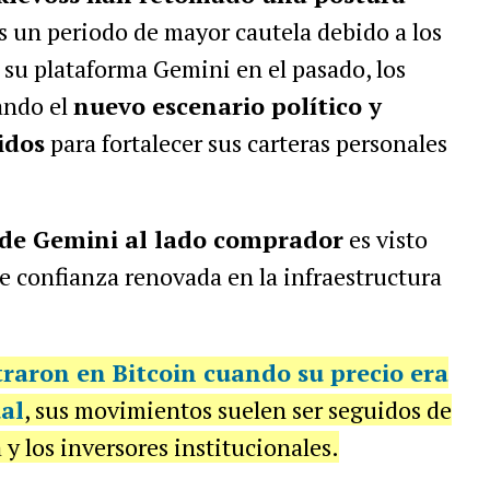
as un periodo de mayor cautela debido a los
 su plataforma Gemini en el pasado, los
ando el
nuevo escenario político y
idos
para fortalecer sus carteras personales
de Gemini al lado comprador
es visto
e confianza renovada en la infraestructura
raron en Bitcoin cuando su precio era
al
, sus movimientos suelen ser seguidos de
 y los inversores institucionales.