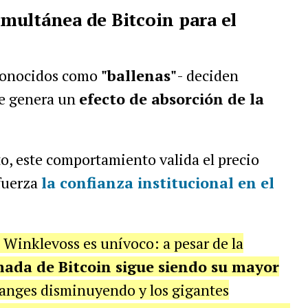
simultánea de Bitcoin para el
-conocidos como
"ballenas"
- deciden
se genera un
efecto de absorción de la
pto, este comportamiento valida el precio
fuerza
la confianza institucional en el
s Winklevoss es unívoco: a pesar de la
mada de Bitcoin sigue siendo su mayor
changes disminuyendo y los gigantes