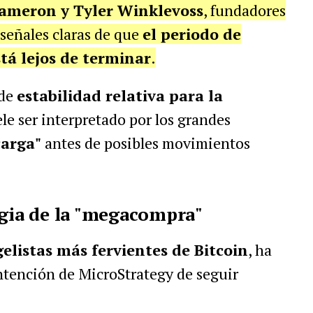
ameron y Tyler Winklevoss
, fundadores
 señales claras de que
el periodo de
tá lejos de terminar
.
 de
estabilidad relativa para la
ele ser interpretado por los grandes
carga"
antes de posibles movimientos
egia de la "megacompra"
elistas más fervientes de Bitcoin
, ha
intención de MicroStrategy de seguir