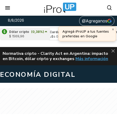
8/8/2026
Agreganos
library_add
×
Agregá iProUP a tus fuentes
Dólar cripto
(0,38%)
e
(1,84%)
Cardano
(-0,30%)
Avalanche
(
preferidas en Google
$ 1569,96
04
u$s 0,20
u$s 6,52
ALERTA
Normativa cripto - Clarity Act en Argentina: impacto
en Bitcoin, dólar cripto y exchanges
Más información
CLARITY ACT EN AR
ECONOMÍA DIGITAL