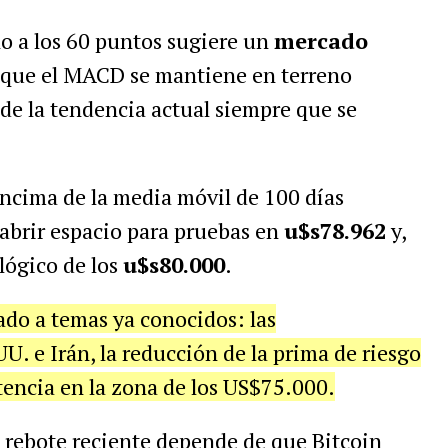
no a los 60 puntos sugiere un
mercado
 que el MACD se mantiene en terreno
de la tendencia actual siempre que se
ncima de la media móvil de 100 días
 abrir espacio para pruebas en
u$s78.962
y,
lógico de los
u$s80.000
.
ado a temas ya conocidos: las
U. e Irán, la reducción de la prima de riesgo
stencia en la zona de los US$75.000.
 rebote reciente depende de que Bitcoin