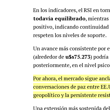
En los indicadores, el RSI en tor
todavía equilibrado
, mientras
positivo, indicando continuidad 
respeten los niveles de soporte.
Un avance más consistente por e
(alrededor de
u$s75.273
) podría
posteriormente, en el nivel psico
Por ahora, el mercado sigue ancl
conversaciones de paz entre EE.U
geopolítico y la persistente resi
Una extensión más sostenida del