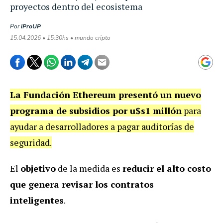
proyectos dentro del ecosistema
Por
iProUP
15.04.2026 • 15:30hs • mundo cripto
La Fundación Ethereum presentó un nuevo
programa de subsidios por u$s1 millón
para
ayudar a desarrolladores a pagar auditorías de
seguridad.
El
objetivo
de la medida es
reducir el alto costo
que genera revisar los contratos
inteligentes
.