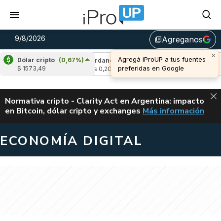
9/8/2026
Agreganos
library_add
×
Agregá iProUP a tus fuentes
Dólar cripto
(0,67%)
(0,06%)
Cardano
(-1,62%)
Avalanche
(-0
preferidas en Google
$ 1573,49
u$s 0,20
u$s 6,48
ALERTA
Normativa cripto - Clarity Act en Argentina: impacto
en Bitcoin, dólar cripto y exchanges
Más información
CLARITY ACT EN AR
ECONOMÍA DIGITAL