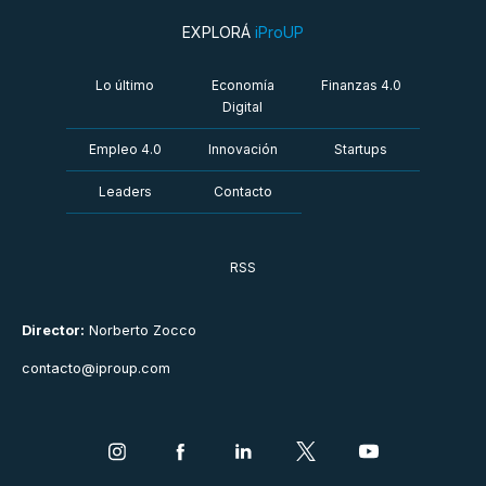
EXPLORÁ
iProUP
Lo último
Economía
Finanzas 4.0
Digital
Empleo 4.0
Innovación
Startups
Leaders
Contacto
RSS
Director:
Norberto Zocco
contacto@iproup.com