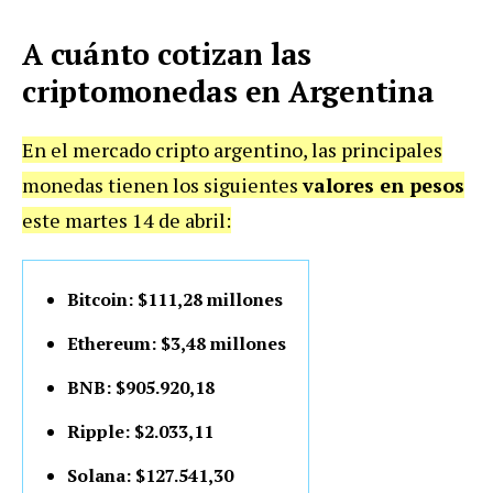
A cuánto cotizan las
criptomonedas en Argentina
En el mercado cripto argentino, las principales
monedas tienen los siguientes
valores en pesos
este martes 14 de abril:
Bitcoin: $111,28 millones
Ethereum: $3,48 millones
BNB: $905.920,18
Ripple: $2.033,11
Solana: $127.541,30