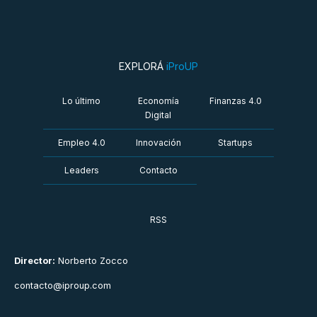
EXPLORÁ
iProUP
Lo último
Economía
Finanzas 4.0
Digital
Empleo 4.0
Innovación
Startups
Leaders
Contacto
RSS
Director:
Norberto Zocco
contacto@iproup.com