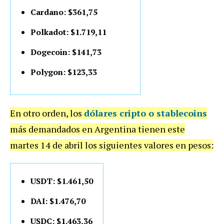
Cardano: $361,75
Polkadot: $1.719,11
Dogecoin: $141,73
Polygon: $123,33
En otro orden, los
dólares cripto o stablecoins
más demandados en Argentina tienen este
martes 14 de abril los siguientes valores en pesos:
USDT: $1.461,50
DAI: $1.476,70
USDC: $1.463,36