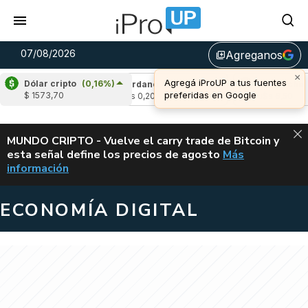
07/08/2026
Agreganos
library_add
×
Agregá iProUP a tus fuentes
Dólar cripto
(0,16%)
-0,75%)
Cardano
(5,49%)
Avalanche
(1,2
preferidas en Google
$ 1573,70
u$s 0,20
u$s 6,50
ALERTA
MUNDO CRIPTO - Vuelve el carry trade de Bitcoin y
esta señal define los precios de agosto
Más
VUELVE EL CAR
información
ECONOMÍA DIGITAL