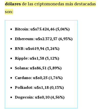
dólares
de las criptomonedas más destacadas
son:
Bitcoin: u$s75.424,46 (5,04%)
Ethereum: u$s2.372,57 (6,93%)
BNB: u$s619,94 (3,24%)
Ripple: u$s1,38 (3,12%)
Solana: u$s86,51 (3,89%)
Cardano: u$s0,25 (1,76%)
Polkadot: u$s1,18 (0,13%)
Dogecoin: u$s0,10 (4,56%)