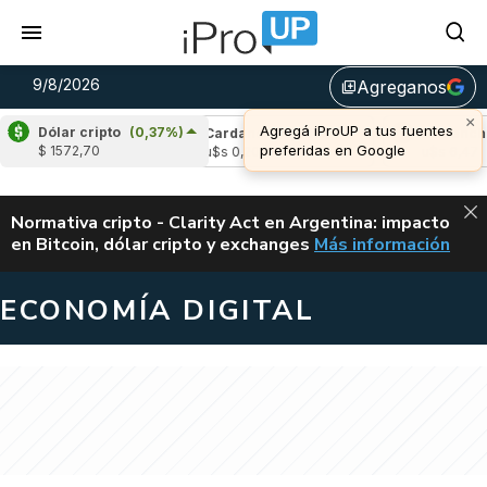
9/8/2026
Agreganos
library_add
×
Agregá iProUP a tus fuentes
Dólar cripto
(0,37%)
e
(-0,11%)
Cardano
(-1,54%)
Avalanche
(
preferidas en Google
$ 1572,70
04
u$s 0,20
u$s 6,47
ALERTA
Normativa cripto - Clarity Act en Argentina: impacto
en Bitcoin, dólar cripto y exchanges
Más información
CLARITY ACT EN AR
ECONOMÍA DIGITAL