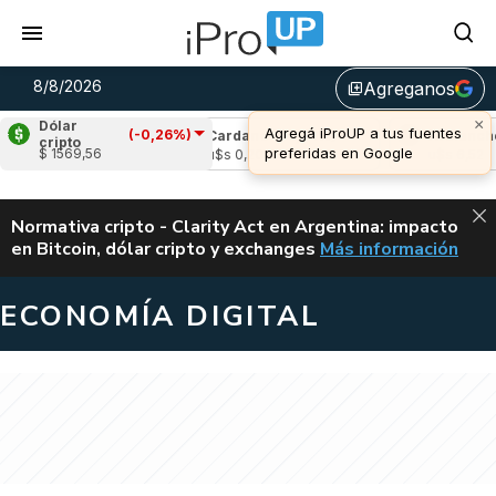
8/8/2026
Agreganos
library_add
×
Dólar
Agregá iProUP a tus fuentes
(-0,26%)
le
(0,69%)
Cardano
(-1,44%)
Avalanche
cripto
preferidas en Google
$ 1569,56
,03
u$s 0,20
u$s 6,52
ALERTA
Normativa cripto - Clarity Act en Argentina: impacto
en Bitcoin, dólar cripto y exchanges
Más información
CLARITY ACT EN AR
ECONOMÍA DIGITAL