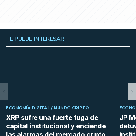
TE PUEDE INTERESAR
ECONOMÍA DIGITAL /
MUNDO CRIPTO
ECONOM
XRP sufre una fuerte fuga de
JP M
capital institucional y enciende
detu
las alarmas del mercado cripto
insti