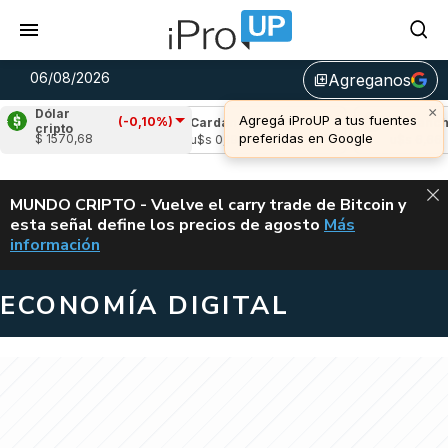
06/08/2026
Agreganos
library_add
×
Dólar
Agregá iProUP a tus fuentes
(-0,10%)
e
(-0,71%)
Cardano
(0,29%)
Avalanche
(
cripto
preferidas en Google
$ 1570,68
,06
u$s 0,19
u$s 6,66
ALERTA
MUNDO CRIPTO - Vuelve el carry trade de Bitcoin y
esta señal define los precios de agosto
Más
VUELVE EL CAR
información
ECONOMÍA DIGITAL