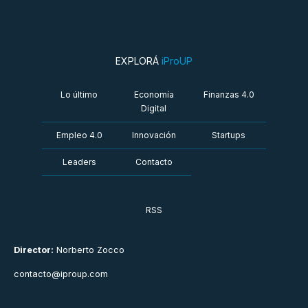
EXPLORÁ
iProUP
Lo último
Economía
Finanzas 4.0
Digital
Empleo 4.0
Innovación
Startups
Leaders
Contacto
RSS
Director:
Norberto Zocco
contacto@iproup.com