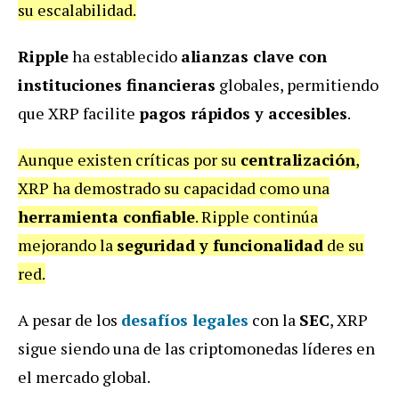
su escalabilidad.
Ripple
ha establecido
alianzas clave con
instituciones financieras
globales, permitiendo
que XRP facilite
pagos rápidos y accesibles
.
Aunque existen críticas por su
centralización
,
XRP ha demostrado su capacidad como una
herramienta confiable
. Ripple continúa
mejorando la
seguridad y funcionalidad
de su
red.
A pesar de los
desafíos legales
con la
SEC
, XRP
sigue siendo una de las criptomonedas líderes en
el mercado global.