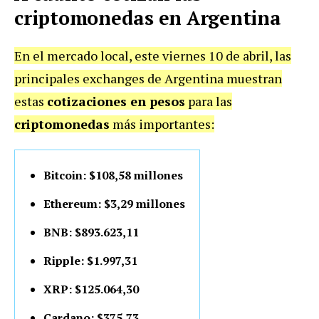
criptomonedas en Argentina
En el mercado local, este viernes 10 de abril, las
principales exchanges de Argentina muestran
estas
cotizaciones en pesos
para las
criptomonedas
más importantes:
Bitcoin: $108,58 millones
Ethereum: $3,29 millones
BNB: $893.623,11
Ripple: $1.997,31
XRP: $125.064,30
Cardano: $375,73