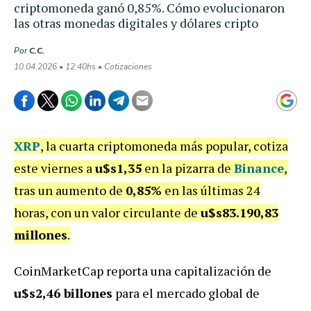
criptomoneda ganó 0,85%. Cómo evolucionaron
las otras monedas digitales y dólares cripto
Por
C.C.
10.04.2026 • 12:40hs • Cotizaciones
XRP
, la cuarta criptomoneda más popular, cotiza
este viernes a
u$s1,35
en la pizarra de
Binance
,
tras un aumento de
0,85%
en las últimas 24
horas, con un valor circulante de
u$s83.190,83
millones
.
CoinMarketCap reporta una capitalización de
u$s2,46 billones
para el mercado global de