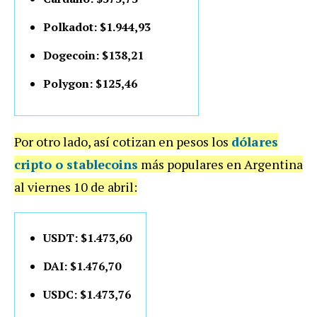
Polkadot: $1.944,93
Dogecoin: $138,21
Polygon: $125,46
Por otro lado, así cotizan en pesos los
dólares
cripto o stablecoins
más populares en Argentina
al viernes 10 de abril:
USDT: $1.473,60
DAI: $1.476,70
USDC: $1.473,76