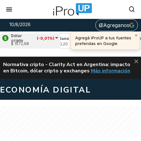
10/8/2026
Agreganos
library_add
×
Dólar
Agregá iProUP a tus fuentes
(-0,01%)
,08%)
Cardano
(-0,96%)
Avalanche
(0,54
cripto
preferidas en Google
$ 1572,98
u$s 0,20
u$s 6,53
ALERTA
Normativa cripto - Clarity Act en Argentina: impacto
en Bitcoin, dólar cripto y exchanges
Más información
CLARITY ACT EN AR
ECONOMÍA DIGITAL