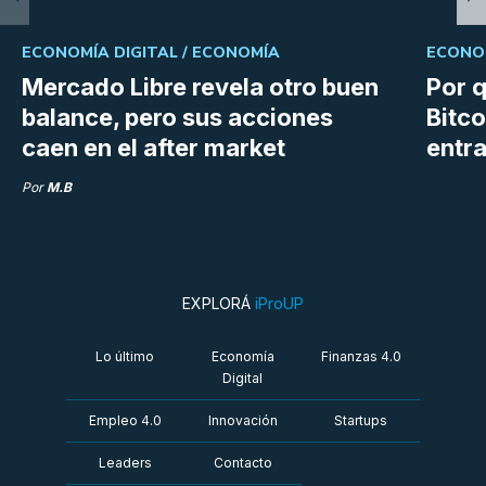
ECONOMÍA DIGITAL /
ECONOMÍA
ECONOM
Mercado Libre revela otro buen
Por q
balance, pero sus acciones
Bitco
caen en el after market
entra
Por
M.B
EXPLORÁ
iProUP
Lo último
Economía
Finanzas 4.0
Digital
Empleo 4.0
Innovación
Startups
Leaders
Contacto