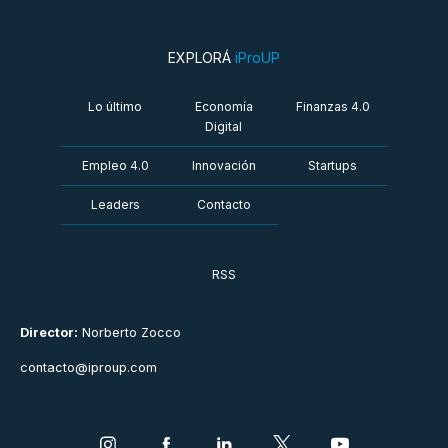
EXPLORÁ
iProUP
Lo último
Economía
Finanzas 4.0
Digital
Empleo 4.0
Innovación
Startups
Leaders
Contacto
RSS
Director:
Norberto Zocco
contacto@iproup.com