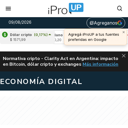
09/08/2026
Agreganos
library_add
×
Agregá iProUP a tus fuentes
Dólar cripto
(0,17%)
-0,24%)
Cardano
(-1,11%)
Avalanche
(-0,
preferidas en Google
$ 1571,99
u$s 0,20
u$s 6,48
ALERTA
Normativa cripto - Clarity Act en Argentina: impacto
en Bitcoin, dólar cripto y exchanges
Más información
CLARITY ACT EN AR
ECONOMÍA DIGITAL