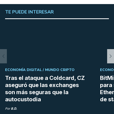
TE PUEDE INTERESAR
ECONOMÍA DIGITAL /
MUNDO CRIPTO
ECONOM
Tras el ataque a Coldcard, CZ
BitM
aseguró que las exchanges
para 
son más seguras que la
Ethe
autocustodia
de s
Por
B.D.