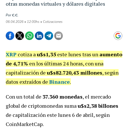
otras monedas virtuales y dólares digitales
Por
C.C.
06.04.2026 • 12:00hs • Cotizaciones
XRP
cotiza a
u$s1,35
este lunes tras un
aumento
de 4,71%
en los últimas 24 horas, con una
capitalización de
u$s82.720,43 millones
, según
datos extraídos de
Binance
.
Con un total de
37.360 monedas
, el mercado
global de criptomonedas suma
u$s2,38 billones
de capitalización este lunes 6 de abril, según
CoinMarketCap.