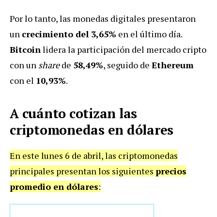
Por lo tanto, las monedas digitales presentaron
un
crecimiento del 3,65%
en el último día.
Bitcoin
lidera la participación del mercado cripto
con un
share
de
58,49%
, seguido de
Ethereum
con el
10,93%
.
A cuánto cotizan las
criptomonedas en dólares
En este lunes 6 de abril, las criptomonedas
principales presentan los siguientes
precios
promedio en dólares
: