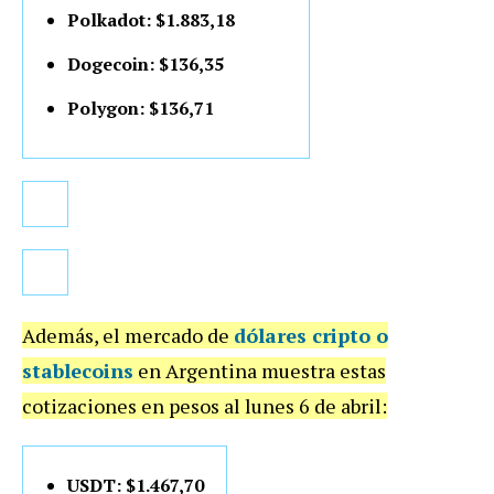
Polkadot: $1.883,18
Dogecoin: $136,35
Polygon: $136,71
Además, el mercado de
dólares cripto o
stablecoins
en Argentina muestra estas
cotizaciones en pesos al lunes 6 de abril:
USDT: $1.467,70