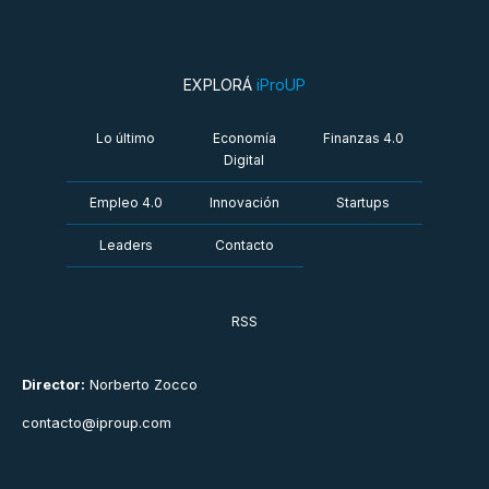
EXPLORÁ
iProUP
Lo último
Economía
Finanzas 4.0
Digital
Empleo 4.0
Innovación
Startups
Leaders
Contacto
RSS
Director:
Norberto Zocco
contacto@iproup.com