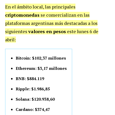
En el ámbito local, las principales
criptomonedas
se comercializan en las
plataformas argentinas más destacadas a los
siguientes
valores en pesos
este lunes 6 de
abril:
Bitcoin: $102,37 millones
Ethereum: $3,17 millones
BNB: $884.119
Ripple: $1.986,85
S
olana: $120.938,60
Cardano: $374,47