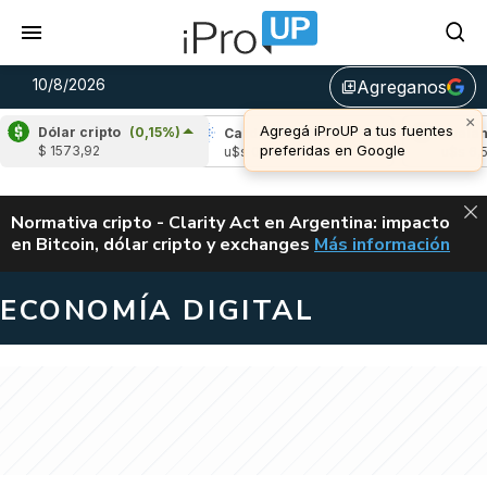
10/8/2026
Agreganos
library_add
×
Agregá iProUP a tus fuentes
Dólar cripto
(0,15%)
ple
(-0,08%)
Cardano
(-0,56%)
Avalanche
preferidas en Google
$ 1573,92
 1,03
u$s 0,20
u$s 6,50
ALERTA
Normativa cripto - Clarity Act en Argentina: impacto
en Bitcoin, dólar cripto y exchanges
Más información
CLARITY ACT EN AR
ECONOMÍA DIGITAL