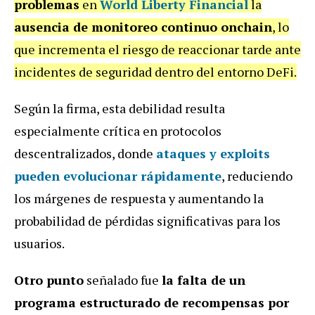
problemas
en
World Liberty Financial
la
ausencia de monitoreo continuo onchain
, lo
que incrementa el riesgo de reaccionar tarde ante
incidentes de seguridad dentro del entorno DeFi.
Según la firma, esta debilidad resulta
especialmente crítica en protocolos
descentralizados, donde
ataques y exploits
pueden evolucionar rápidamente
, reduciendo
los márgenes de respuesta y aumentando la
probabilidad de pérdidas significativas para los
usuarios.
Otro punto
señalado fue
la falta de un
programa estructurado de recompensas por