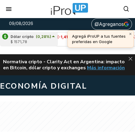
09/08/2026
Agreganos
library_add
Dólar cripto
(0,28%)
Cardano
(-1,41%)
Avalanche
(-1,11%)
$ 1571,78
u$s 0,20
u$s 6,47
ALERTA
Normativa cripto - Clarity Act en Argentina: impacto
en Bitcoin, dólar cripto y exchanges
Más información
CLARITY ACT EN AR
ECONOMÍA DIGITAL