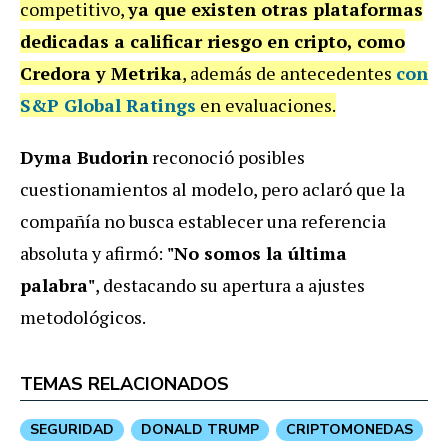
competitivo,
ya que existen otras plataformas
dedicadas a calificar riesgo en cripto, como
Credora y Metrika
, además de antecedentes
con
S&P Global Ratings
en evaluaciones.
Dyma Budorin
reconoció posibles
cuestionamientos al modelo, pero aclaró que la
compañía no busca establecer una referencia
absoluta y afirmó:
"No somos la última
palabra"
, destacando su apertura a ajustes
metodológicos.
TEMAS RELACIONADOS
SEGURIDAD
DONALD TRUMP
CRIPTOMONEDAS