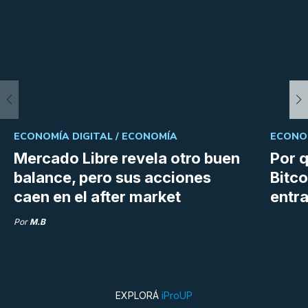
ECONOMÍA DIGITAL /
ECONOMÍA
ECONOM
Mercado Libre revela otro buen
Por q
balance, pero sus acciones
Bitco
caen en el after market
entra
Por
M.B
EXPLORÁ
iProUP