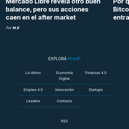
Mercado Libre revela otro buen
Por q
balance, pero sus acciones
Bitco
caen en el after market
entra
Por
M.B
EXPLORÁ
iProUP
Lo último
Economía
Finanzas 4.0
Digital
Empleo 4.0
Innovación
Startups
Leaders
Contacto
RSS