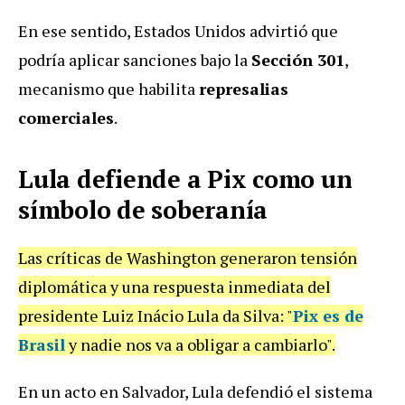
En ese sentido, Estados Unidos advirtió que
podría aplicar sanciones bajo la
Sección 301
,
mecanismo que habilita
represalias
comerciales
.
Lula defiende a Pix como un
símbolo de soberanía
Las críticas de Washington generaron tensión
diplomática y una respuesta inmediata del
presidente Luiz Inácio Lula da Silva: "
Pix es de
Brasil
y nadie nos va a obligar a cambiarlo".
En un acto en Salvador, Lula defendió el sistema