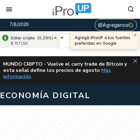
7/8/2026
Agreganos
library_add
×
Agregá iProUP a tus fuentes
Dólar cripto
(0,29%)
Ripple
(-2,08%)
Cardano
(6,83%)
preferidas en Google
$ 1571,50
u$s 1,02
u$s 0,20
ALERTA
MUNDO CRIPTO - Vuelve el carry trade de Bitcoin y
esta señal define los precios de agosto
Más
VUELVE EL CAR
información
ECONOMÍA DIGITAL